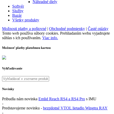
Náhradné diely
Softvér
Služby
Bazár
Všetky produkty
Možnosti platby a poštovné
|
Obchodné podmienky
|
Časté otázky
Tento web používa súbory cookies. Prehliadaním webu vyjadrujete
súhlas s ich používaním.
Viac info.
Možnosť platby platobnou kartou
Vyhľadávanie
Novinky
Pribudla nám novinka
Emlid Reach RS4 a RS4 Pro
s IMU
-
Predstavujeme novinku -
bezpilotné VTOL lietadlo Wingtra RAY
-