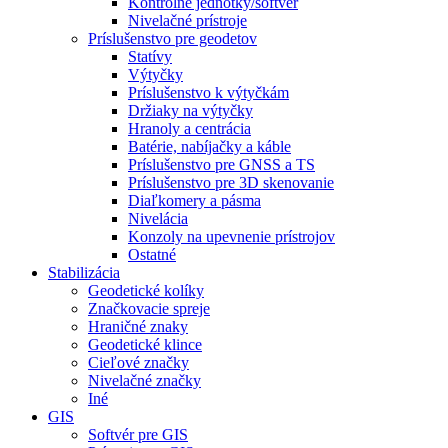
Kontrolné jednotky/softvér
Nivelačné prístroje
Príslušenstvo pre geodetov
Statívy
Výtyčky
Príslušenstvo k výtyčkám
Držiaky na výtyčky
Hranoly a centrácia
Batérie, nabíjačky a káble
Príslušenstvo pre GNSS a TS
Príslušenstvo pre 3D skenovanie
Diaľkomery a pásma
Nivelácia
Konzoly na upevnenie prístrojov
Ostatné
Stabilizácia
Geodetické kolíky
Značkovacie spreje
Hraničné znaky
Geodetické klince
Cieľové značky
Nivelačné značky
Iné
GIS
Softvér pre GIS