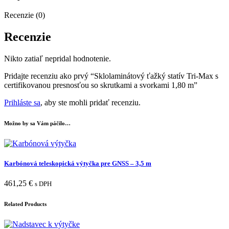
Recenzie (0)
Recenzie
Nikto zatiaľ nepridal hodnotenie.
Pridajte recenziu ako prvý “Sklolaminátový ťažký statív Tri-Max s
certifikovanou presnosťou so skrutkami a svorkami 1,80 m”
Prihláste sa
, aby ste mohli pridať recenziu.
Možno by sa Vám páčilo…
Karbónová teleskopická výtyčka pre GNSS – 3,5 m
461,25
€
s DPH
Related Products