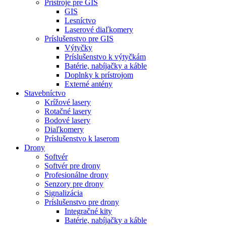
Prístroje pre GIS
GIS
Lesníctvo
Laserové diaľkomery
Príslušenstvo pre GIS
Výtyčky
Príslušenstvo k výtyčkám
Batérie, nabíjačky a káble
Doplnky k prístrojom
Externé antény
Stavebníctvo
Krížové lasery
Rotačné lasery
Bodové lasery
Diaľkomery
Príslušenstvo k laserom
Drony
Softvér
Softvér pre drony
Profesionálne drony
Senzory pre drony
Signalizácia
Príslušenstvo pre drony
Integračné kity
Batérie, nabíjačky a káble