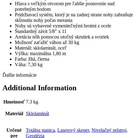
Hlava s veľkým otvorom pre ľahšie postavenie nad
potrebným bodom
Pridržiavací systém, ktorý je na zadnej strane nohy zabraňuje
skĺznutiu nohy počas merania
Nohy sú vybavené vymeniteľnými hrotmi z ocele
Štandardný závit 5/8″ x 11
Aretácia nôh pomocou otočný skrutiek a svoriek
Možnosť zaťažiť váhou až 30 kg
Materiál: sklolaminát, oceľ
Výška: maximálna 1,80 m
Farba: žltá, čierna
Váha: 7,30 kg
Ďalšie informácie
Additional Information
Hmotnosť
7.3 kg
Materiál
Sklolaminát
Určené
Totálna stanica
,
Laserový skener
,
Nivelačný prístroj
,
pre
Geodézia