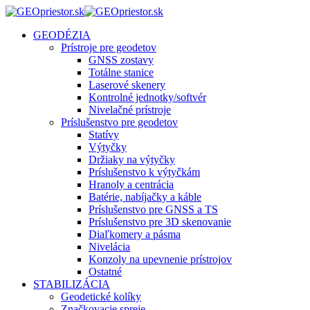
GEODÉZIA
Prístroje pre geodetov
GNSS zostavy
Totálne stanice
Laserové skenery
Kontrolné jednotky/softvér
Nivelačné prístroje
Príslušenstvo pre geodetov
Statívy
Výtyčky
Držiaky na výtyčky
Príslušenstvo k výtyčkám
Hranoly a centrácia
Batérie, nabíjačky a káble
Príslušenstvo pre GNSS a TS
Príslušenstvo pre 3D skenovanie
Diaľkomery a pásma
Nivelácia
Konzoly na upevnenie prístrojov
Ostatné
STABILIZÁCIA
Geodetické kolíky
Značkovacie spreje