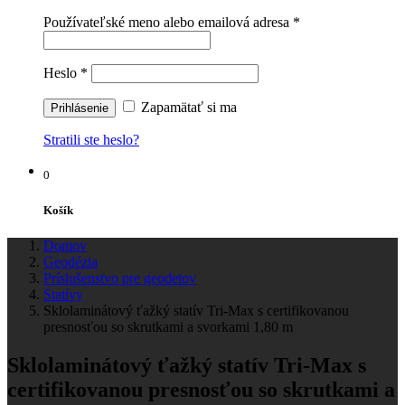
Používateľské meno alebo emailová adresa
*
Heslo
*
Zapamätať si ma
Stratili ste heslo?
0
Košík
Domov
Geodézia
Príslušenstvo pre geodetov
Statívy
Sklolaminátový ťažký statív Tri-Max s certifikovanou
presnosťou so skrutkami a svorkami 1,80 m
Sklolaminátový ťažký statív Tri-Max s
certifikovanou presnosťou so skrutkami a