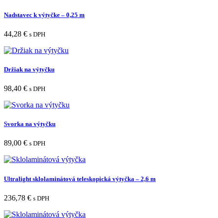
Nadstavec k výtyčke – 0,25 m
44,28
€
s DPH
Držiak na výtyčku
98,40
€
s DPH
Svorka na výtyčku
89,00
€
s DPH
Ultralight sklolaminátová teleskopická výtyčka – 2,6 m
236,78
€
s DPH