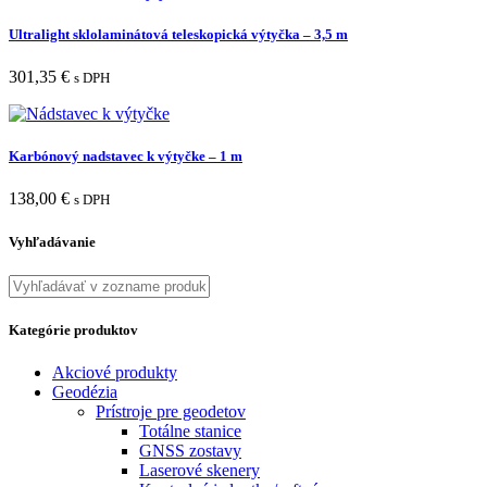
Ultralight sklolaminátová teleskopická výtyčka – 3,5 m
301,35
€
s DPH
Karbónový nadstavec k výtyčke – 1 m
138,00
€
s DPH
Vyhľadávanie
Kategórie produktov
Akciové produkty
Geodézia
Prístroje pre geodetov
Totálne stanice
GNSS zostavy
Laserové skenery