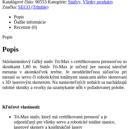
Katalógové číslo:
90553
Kategórie:
Statívy
,
Všetky produkty
Značka:
SECO (Trimble)
Popis
Ďalšie informácie
Recenzie (0)
Popis
Popis
Sklolaminátový ťažký statív Tri-Max s certifikovanou presnosťou so
skrutkami 1,80 m. Statív Tri-Max je určený pre naozaj náročné
merania v akomkoľvek teréne. Je neoddeliteľnou súčasťou pri
meraní so servo či robotickými totálnymi stanicami alebo skenovaní
s 3D laserovým skenerom. Na nastaviteľných nohách sa nachádzajú
odolné skrutky a svorky na uzamykanie nôh v požadovanej polohe.
Kľúčové vlastnosti:
Tri-Max statív, ktorý má certifikovanú presnosť a je
odporúčaný pre všetky servo a robotické totálne stanice,
laserové skenery a konštrukčné lasery