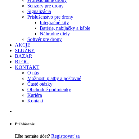
Profesionálne drony
Senzory pre drony
Signalizácia
Príslušenstvo pre drony
Integračné kity
Batérie, nabíjačky a káble
Náhradné diely
Softvér pre drony
AKCIE
SLUŽBY
BAZÁR
BLOG
KONTAKT
O nás
Možnosti platby a poštovné
Časté otázky
Obchodné podmienky
Kariéra
Kontakt
Prihlásenie
Ešte nemáte účet?
Registrovať sa