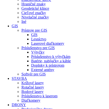
Hraničné znaky
Geodetické klince
Cieľové značky
Nivelačné značky
Iné
GIS
Prístroje pre GIS
GIS
Lesníctvo
Laserové diaľkomery
Príslušenstvo pre GIS
Výtyčky
Príslušenstvo k výtyčkám
Batérie, nabíjačky a káble
Doplnky k prístrojom
Externé antény
Softvér pre GIS
STAVBA
Krížové lasery
Rotačné lasery
Bodové lasery
Príslušenstvo k laserom
Diaľkomery
DRONY