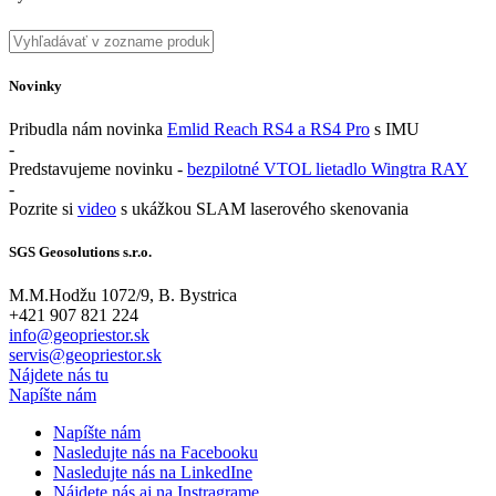
Novinky
Pribudla nám novinka
Emlid Reach RS4 a RS4 Pro
s IMU
-
Predstavujeme novinku -
bezpilotné VTOL lietadlo Wingtra RAY
-
Pozrite si
video
s ukážkou SLAM laserového skenovania
SGS Geosolutions s.r.o.
M.M.Hodžu 1072/9, B. Bystrica
+421 907 821 224
info@geopriestor.sk
servis@geopriestor.sk
Nájdete nás tu
Napíšte nám
Napíšte nám
Nasledujte nás na Facebooku
Nasledujte nás na LinkedIne
Nájdete nás aj na Instragrame