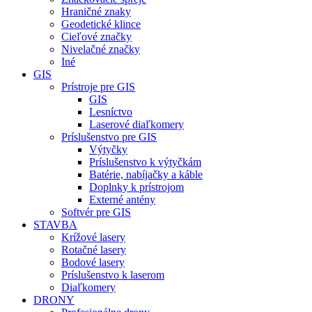
Hraničné znaky
Geodetické klince
Cieľové značky
Nivelačné značky
Iné
GIS
Prístroje pre GIS
GIS
Lesníctvo
Laserové diaľkomery
Príslušenstvo pre GIS
Výtyčky
Príslušenstvo k výtyčkám
Batérie, nabíjačky a káble
Doplnky k prístrojom
Externé antény
Softvér pre GIS
STAVBA
Krížové lasery
Rotačné lasery
Bodové lasery
Príslušenstvo k laserom
Diaľkomery
DRONY