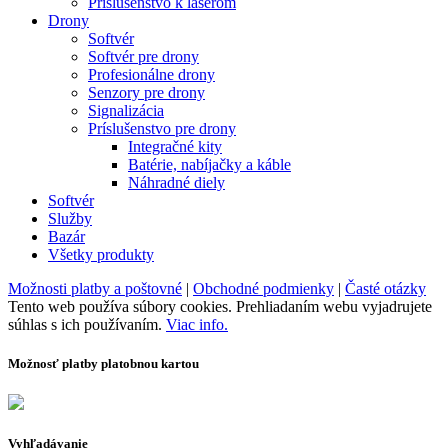
Príslušenstvo k laserom
Drony
Softvér
Softvér pre drony
Profesionálne drony
Senzory pre drony
Signalizácia
Príslušenstvo pre drony
Integračné kity
Batérie, nabíjačky a káble
Náhradné diely
Softvér
Služby
Bazár
Všetky produkty
Možnosti platby a poštovné
|
Obchodné podmienky
|
Časté otázky
Tento web používa súbory cookies. Prehliadaním webu vyjadrujete
súhlas s ich používaním.
Viac info.
Možnosť platby platobnou kartou
Vyhľadávanie