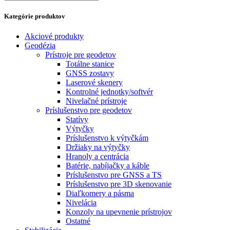
Kategórie produktov
Akciové produkty
Geodézia
Prístroje pre geodetov
Totálne stanice
GNSS zostavy
Laserové skenery
Kontrolné jednotky/softvér
Nivelačné prístroje
Príslušenstvo pre geodetov
Statívy
Výtyčky
Príslušenstvo k výtyčkám
Držiaky na výtyčky
Hranoly a centrácia
Batérie, nabíjačky a káble
Príslušenstvo pre GNSS a TS
Príslušenstvo pre 3D skenovanie
Diaľkomery a pásma
Nivelácia
Konzoly na upevnenie prístrojov
Ostatné