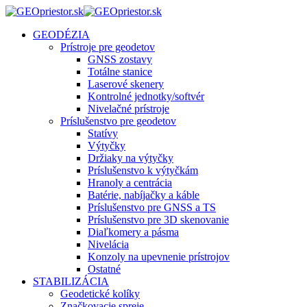
GEODÉZIA
Prístroje pre geodetov
GNSS zostavy
Totálne stanice
Laserové skenery
Kontrolné jednotky/softvér
Nivelačné prístroje
Príslušenstvo pre geodetov
Statívy
Výtyčky
Držiaky na výtyčky
Príslušenstvo k výtyčkám
Hranoly a centrácia
Batérie, nabíjačky a káble
Príslušenstvo pre GNSS a TS
Príslušenstvo pre 3D skenovanie
Diaľkomery a pásma
Nivelácia
Konzoly na upevnenie prístrojov
Ostatné
STABILIZÁCIA
Geodetické kolíky
Značkovacie spreje