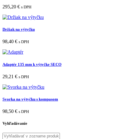
295,20
€
s DPH
Držiak na výtyčku
98,40
€
s DPH
Adaptér 135 mm k výtyčke SECO
29,21
€
s DPH
Svorka na výtyčku s kompasom
98,50
€
s DPH
Vyhľadávanie