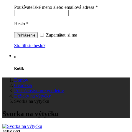
Používateľské meno alebo emailová adresa
*
Heslo
*
Zapamätať si ma
Stratili ste heslo?
0
Košík
Domov
Geodézia
Príslušenstvo pre geodetov
Držiaky na výtyčky
Svorka na výtyčku
Svorka na výtyčku
5198-052