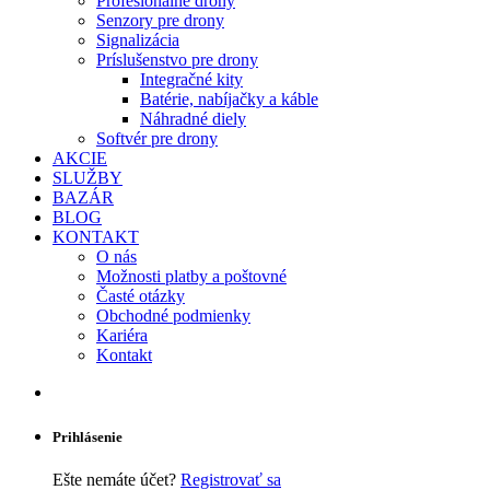
Profesionálne drony
Senzory pre drony
Signalizácia
Príslušenstvo pre drony
Integračné kity
Batérie, nabíjačky a káble
Náhradné diely
Softvér pre drony
AKCIE
SLUŽBY
BAZÁR
BLOG
KONTAKT
O nás
Možnosti platby a poštovné
Časté otázky
Obchodné podmienky
Kariéra
Kontakt
Prihlásenie
Ešte nemáte účet?
Registrovať sa