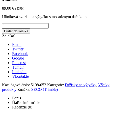
89,00
€
s DPH
Hliníková svorka na výtyčku s mosadzným tlačitkom.
Pridať do košíka
Zdieľať
Email
Twitter
Facebook
Google +
Pinterest
Tumblr
Linkedin
Vkontakte
Katalógové číslo:
5198-052
Kategórie:
Držiaky na výtyčky
,
Všetky
produkty
Značka:
SECO (Trimble)
Popis
Ďalšie informácie
Recenzie (0)