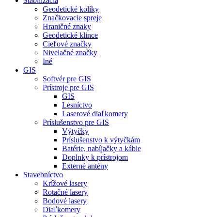
Stabilizácia
Geodetické kolíky
Značkovacie spreje
Hraničné znaky
Geodetické klince
Cieľové značky
Nivelačné značky
Iné
GIS
Softvér pre GIS
Prístroje pre GIS
GIS
Lesníctvo
Laserové diaľkomery
Príslušenstvo pre GIS
Výtyčky
Príslušenstvo k výtyčkám
Batérie, nabíjačky a káble
Doplnky k prístrojom
Externé antény
Stavebníctvo
Krížové lasery
Rotačné lasery
Bodové lasery
Diaľkomery