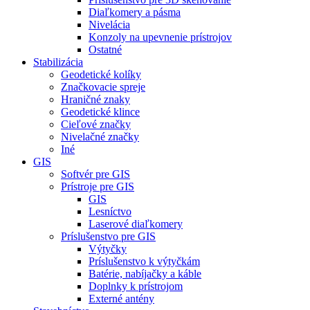
Diaľkomery a pásma
Nivelácia
Konzoly na upevnenie prístrojov
Ostatné
Stabilizácia
Geodetické kolíky
Značkovacie spreje
Hraničné znaky
Geodetické klince
Cieľové značky
Nivelačné značky
Iné
GIS
Softvér pre GIS
Prístroje pre GIS
GIS
Lesníctvo
Laserové diaľkomery
Príslušenstvo pre GIS
Výtyčky
Príslušenstvo k výtyčkám
Batérie, nabíjačky a káble
Doplnky k prístrojom
Externé antény