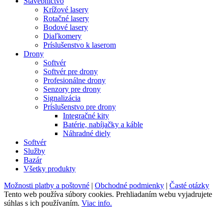
Stavebníctvo
Krížové lasery
Rotačné lasery
Bodové lasery
Diaľkomery
Príslušenstvo k laserom
Drony
Softvér
Softvér pre drony
Profesionálne drony
Senzory pre drony
Signalizácia
Príslušenstvo pre drony
Integračné kity
Batérie, nabíjačky a káble
Náhradné diely
Softvér
Služby
Bazár
Všetky produkty
Možnosti platby a poštovné
|
Obchodné podmienky
|
Časté otázky
Tento web používa súbory cookies. Prehliadaním webu vyjadrujete
súhlas s ich používaním.
Viac info.