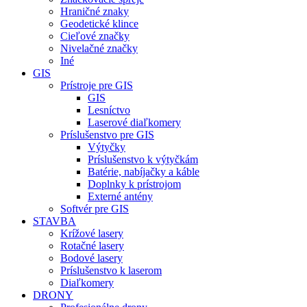
Hraničné znaky
Geodetické klince
Cieľové značky
Nivelačné značky
Iné
GIS
Prístroje pre GIS
GIS
Lesníctvo
Laserové diaľkomery
Príslušenstvo pre GIS
Výtyčky
Príslušenstvo k výtyčkám
Batérie, nabíjačky a káble
Doplnky k prístrojom
Externé antény
Softvér pre GIS
STAVBA
Krížové lasery
Rotačné lasery
Bodové lasery
Príslušenstvo k laserom
Diaľkomery
DRONY