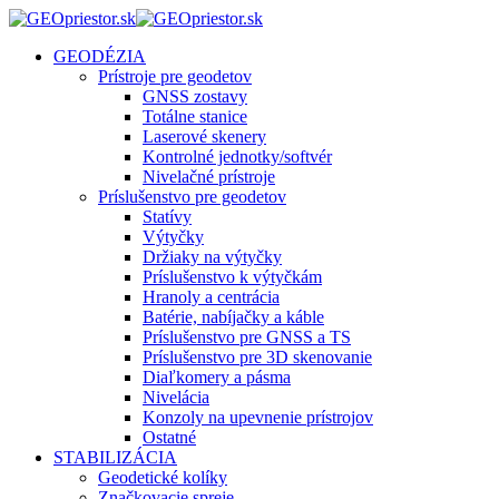
GEODÉZIA
Prístroje pre geodetov
GNSS zostavy
Totálne stanice
Laserové skenery
Kontrolné jednotky/softvér
Nivelačné prístroje
Príslušenstvo pre geodetov
Statívy
Výtyčky
Držiaky na výtyčky
Príslušenstvo k výtyčkám
Hranoly a centrácia
Batérie, nabíjačky a káble
Príslušenstvo pre GNSS a TS
Príslušenstvo pre 3D skenovanie
Diaľkomery a pásma
Nivelácia
Konzoly na upevnenie prístrojov
Ostatné
STABILIZÁCIA
Geodetické kolíky
Značkovacie spreje