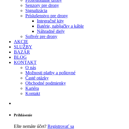
Profesionálne drony
Senzory pre drony
Signalizácia
Príslušenstvo pre drony
Integračné kity
Batérie, nabíjačky a káble
Náhradné diely
Softvér pre drony
AKCIE
SLUŽBY
BAZÁR
BLOG
KONTAKT
O nás
Možnosti platby a poštovné
Časté otázky
Obchodné podmienky
Kariéra
Kontakt
Prihlásenie
Ešte nemáte účet?
Registrovať sa