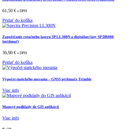
61,50
€
s DPH
Pridať do košíka
Zapožičanie rotačného laseru SP LL300N a digitálnej laty SP DR400
(prijímač)
36,90
€
s DPH
Pridať do košíka
Výpočet statického merania – GNSS prijímače Trimble
Viac info
Mapové podklady do GIS aplikácií
Viac info