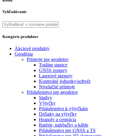
Košík
Vyhľadávanie
Kategórie produktov
Akciové produkty
Geodézia
Prístroje pre geodetov
Totálne stanice
GNSS zostavy
Laserové skenery
Kontrolné jednotky/softvér
Nivelačné prístroje
Príslušenstvo pre geodetov
Statívy
Výtyčky
Príslušenstvo k výtyčkám
Držiaky na výtyčky
Hranoly a centrácia
Batérie, nabíjačky a káble
Príslušenstvo pre GNSS a TS
Príslušenstvo pre 3D skenovanie