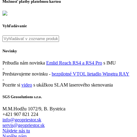
Možnosť platby platobnou kartou
Vyhľadávanie
Novinky
Pribudla nám novinka
Emlid Reach RS4 a RS4 Pro
s IMU
-
Predstavujeme novinku -
bezpilotné VTOL lietadlo Wingtra RAY
-
Pozrite si
video
s ukážkou SLAM laserového skenovania
SGS Geosolutions s.r.o.
M.M.Hodžu 1072/9, B. Bystrica
+421 907 821 224
info@geopriestor.sk
servis@geopriestor.sk
Nájdete nás tu
Napíšte nám