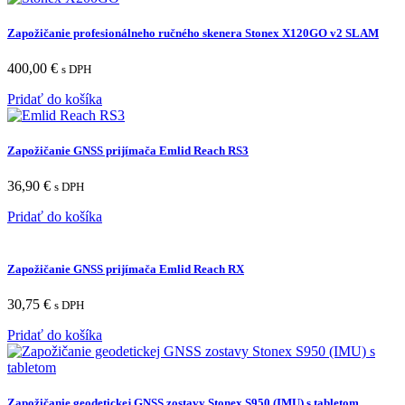
Zapožičanie profesionálneho ručného skenera Stonex X120GO v2 SLAM
400,00
€
s DPH
Pridať do košíka
Zapožičanie GNSS prijímača Emlid Reach RS3
36,90
€
s DPH
Pridať do košíka
Zapožičanie GNSS prijímača Emlid Reach RX
30,75
€
s DPH
Pridať do košíka
Zapožičanie geodetickej GNSS zostavy Stonex S950 (IMU) s tabletom