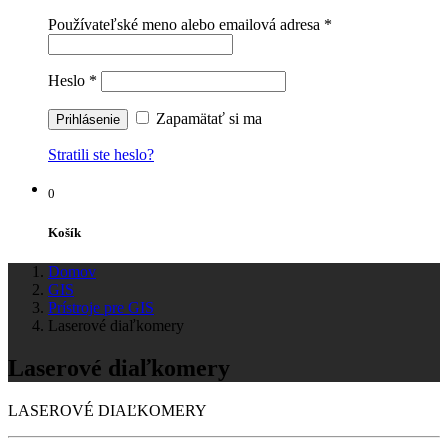
Používateľské meno alebo emailová adresa
*
Heslo
*
Zapamätať si ma
Stratili ste heslo?
0
Košík
Domov
GIS
Prístroje pre GIS
Laserové diaľkomery
Laserové diaľkomery
LASEROVÉ DIAĽKOMERY