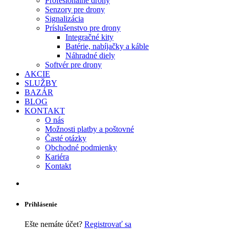
Profesionálne drony
Senzory pre drony
Signalizácia
Príslušenstvo pre drony
Integračné kity
Batérie, nabíjačky a káble
Náhradné diely
Softvér pre drony
AKCIE
SLUŽBY
BAZÁR
BLOG
KONTAKT
O nás
Možnosti platby a poštovné
Časté otázky
Obchodné podmienky
Kariéra
Kontakt
Prihlásenie
Ešte nemáte účet?
Registrovať sa