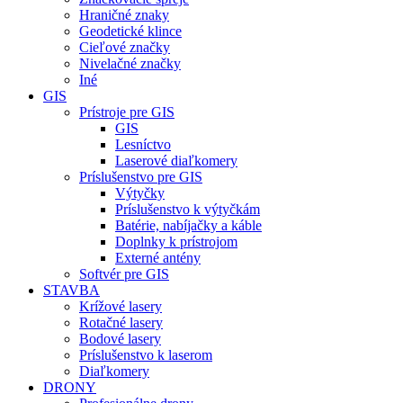
Hraničné znaky
Geodetické klince
Cieľové značky
Nivelačné značky
Iné
GIS
Prístroje pre GIS
GIS
Lesníctvo
Laserové diaľkomery
Príslušenstvo pre GIS
Výtyčky
Príslušenstvo k výtyčkám
Batérie, nabíjačky a káble
Doplnky k prístrojom
Externé antény
Softvér pre GIS
STAVBA
Krížové lasery
Rotačné lasery
Bodové lasery
Príslušenstvo k laserom
Diaľkomery
DRONY