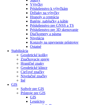
Statívy
Výtyčky
Príslušenstvo k výtyčkám
Držiaky na výtyčky
Hranoly a centrácia
Batérie, nabíjačky a káble
Príslušenstvo pre GNSS a TS
Príslušenstvo pre 3D skenovanie
Diaľkomery a pásma
Nivelácia
Konzoly na upevnenie prístrojov
Ostatné
Stabilizácia
Geodetické kolíky
Značkovacie spreje
Hraničné znaky
Geodetické klince
Cieľové značky
Nivelačné značky
Iné
GIS
Softvér pre GIS
Prístroje pre GIS
GIS
Lesníctvo