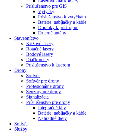
Laserové diaľkomery
Príslušenstvo pre GIS
Výtyčky
Príslušenstvo k výtyčkám
Batérie, nabíjačky a káble
Doplnky k prístrojom
Externé antény
Stavebníctvo
Krížové lasery
Rotačné lasery
Bodové lasery
Diaľkomery
Príslušenstvo k laserom
Drony
Softvér
Softvér pre drony
Profesionálne drony
Senzory pre drony
Signalizácia
Príslušenstvo pre drony
Integračné kity
Batérie, nabíjačky a káble
Náhradné diely
Softvér
Služby