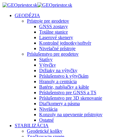
GEODÉZIA
Prístroje pre geodetov
GNSS zostavy
Totálne stanice
Laserové skenery
Kontrolné jednotky/softvér
Nivelačné prístroje
Príslušenstvo pre geodetov
Statívy
Výtyčky
Držiaky na výtyčky
Príslušenstvo k výtyčkám
Hranoly a centrácia
Batérie, nabíjačky a káble
Príslušenstvo pre GNSS a TS
Príslušenstvo pre 3D skenovanie
Diaľkomery a pásma
Nivelácia
Konzoly na upevnenie prístrojov
Ostatné
STABILIZÁCIA
Geodetické kolíky
Značkovacie spreje