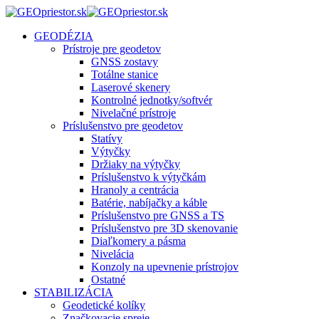
GEODÉZIA
Prístroje pre geodetov
GNSS zostavy
Totálne stanice
Laserové skenery
Kontrolné jednotky/softvér
Nivelačné prístroje
Príslušenstvo pre geodetov
Statívy
Výtyčky
Držiaky na výtyčky
Príslušenstvo k výtyčkám
Hranoly a centrácia
Batérie, nabíjačky a káble
Príslušenstvo pre GNSS a TS
Príslušenstvo pre 3D skenovanie
Diaľkomery a pásma
Nivelácia
Konzoly na upevnenie prístrojov
Ostatné
STABILIZÁCIA
Geodetické kolíky
Značkovacie spreje