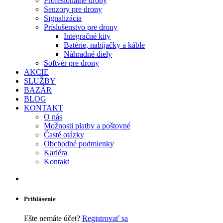
Profesionálne drony
Senzory pre drony
Signalizácia
Príslušenstvo pre drony
Integračné kity
Batérie, nabíjačky a káble
Náhradné diely
Softvér pre drony
AKCIE
SLUŽBY
BAZÁR
BLOG
KONTAKT
O nás
Možnosti platby a poštovné
Časté otázky
Obchodné podmienky
Kariéra
Kontakt
Prihlásenie
Ešte nemáte účet?
Registrovať sa