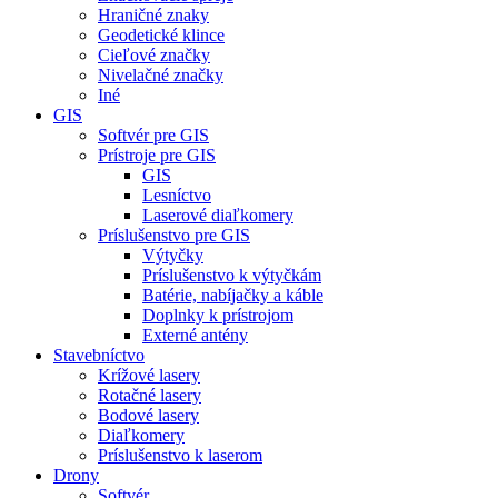
Hraničné znaky
Geodetické klince
Cieľové značky
Nivelačné značky
Iné
GIS
Softvér pre GIS
Prístroje pre GIS
GIS
Lesníctvo
Laserové diaľkomery
Príslušenstvo pre GIS
Výtyčky
Príslušenstvo k výtyčkám
Batérie, nabíjačky a káble
Doplnky k prístrojom
Externé antény
Stavebníctvo
Krížové lasery
Rotačné lasery
Bodové lasery
Diaľkomery
Príslušenstvo k laserom
Drony
Softvér