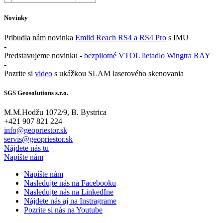
Novinky
Pribudla nám novinka
Emlid Reach RS4 a RS4 Pro
s IMU
-
Predstavujeme novinku -
bezpilotné VTOL lietadlo Wingtra RAY
-
Pozrite si
video
s ukážkou SLAM laserového skenovania
SGS Geosolutions s.r.o.
M.M.Hodžu 1072/9, B. Bystrica
+421 907 821 224
info@geopriestor.sk
servis@geopriestor.sk
Nájdete nás tu
Napíšte nám
Napíšte nám
Nasledujte nás na Facebooku
Nasledujte nás na LinkedIne
Nájdete nás aj na Instragrame
Pozrite si nás na Youtube