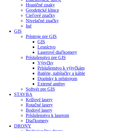
Hraničné znaky
Geodetické klince
Cieľové značky
Nivelačné značky
Iné
GIS
Prístroje pre GIS
GIS
Lesníctvo
Laserové diaľkomery
Príslušenstvo pre GIS
Výtyčky
Príslušenstvo k výtyčkám
Batérie, nabíjačky a káble
Doplnky k prístrojom
Externé antény
Softvér pre GIS
STAVBA
Krížové lasery
Rotačné lasery
Bodové lasery
Príslušenstvo k laserom
Diaľkomery
DRONY