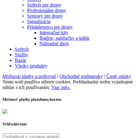
Softvér pre drony
Profesionálne drony
Senzory pre drony
Signalizácia
Príslušenstvo pre drony
Integračné kity
Batérie, nabíjačky a káble
Náhradné diely
Softvér
Služby
Bazár
Všetky produkty
Možnosti platby a poštovné
|
Obchodné podmienky
|
Časté otázky
Tento web používa súbory cookies. Prehliadaním webu vyjadrujete
súhlas s ich používaním.
Viac info.
Možnosť platby platobnou kartou
Vyhľadávanie