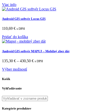
Viac info
Android GIS softvér Locus GIS
110,69
€
s DPH
Pridať do košíka
Android GIS softvér MAPUJ – Mobilný zber dát
135,30
€
–
430,50
€
s DPH
Výber možností
Košík
Vyhľadávanie
Kategórie produktov