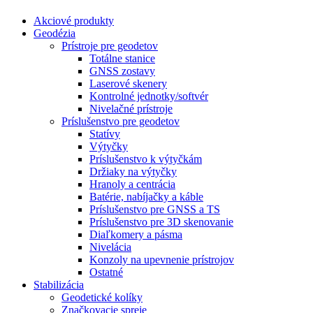
Akciové produkty
Geodézia
Prístroje pre geodetov
Totálne stanice
GNSS zostavy
Laserové skenery
Kontrolné jednotky/softvér
Nivelačné prístroje
Príslušenstvo pre geodetov
Statívy
Výtyčky
Príslušenstvo k výtyčkám
Držiaky na výtyčky
Hranoly a centrácia
Batérie, nabíjačky a káble
Príslušenstvo pre GNSS a TS
Príslušenstvo pre 3D skenovanie
Diaľkomery a pásma
Nivelácia
Konzoly na upevnenie prístrojov
Ostatné
Stabilizácia
Geodetické kolíky
Značkovacie spreje