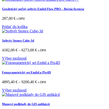
Geodetický poľný softvér Emlid Flow PRO – Ročná licencia
287,00
€
s DPH
Pridať do košíka
Softvér Stonex Cube-3d
4182,00
€
–
6273,00
€
s DPH
Výber možností
Fotogrametrický set Emlid a Pix4D
4895,40
€
–
9200,40
€
s DPH
Výber možností
Mapové podklady do GIS aplikácií