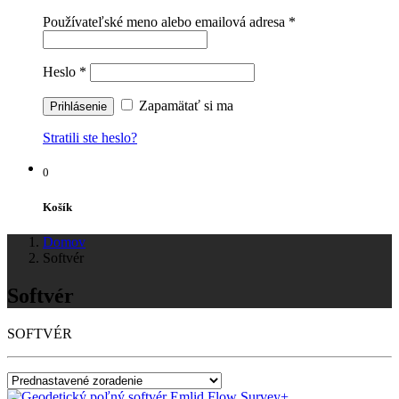
Používateľské meno alebo emailová adresa
*
Heslo
*
Zapamätať si ma
Stratili ste heslo?
0
Košík
Domov
Softvér
Softvér
SOFTVÉR