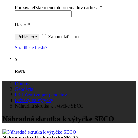
Používateľské meno alebo emailová adresa
*
Heslo
*
Zapamätať si ma
Stratili ste heslo?
0
Košík
Domov
Geodézia
Príslušenstvo pre geodetov
Držiaky na výtyčky
Náhradná skrutka k výtyčke SECO
Náhradná skrutka k výtyčke SECO
Náhradná skrutka k výtyčke SECO