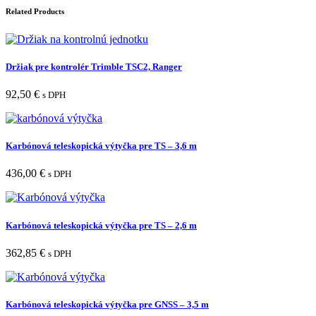
Related Products
Držiak pre kontrolér Trimble TSC2, Ranger
92,50
€
s DPH
Karbónová teleskopická výtyčka pre TS – 3,6 m
436,00
€
s DPH
Karbónová teleskopická výtyčka pre TS – 2,6 m
362,85
€
s DPH
Karbónová teleskopická výtyčka pre GNSS – 3,5 m