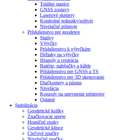
Totálne stanice
GNSS zostavy
Laserové skenery
Kontrolné jednotky/softvér
Nivelačné prístroje
Príslušenstvo pre geodetov
Statívy
Výtyčky
Príslušenstvo k výtyčkám
Držiaky na výtyčky
Hranoly a centrácia
Batérie, nabíjačky a káble
Príslušenstvo pre GNSS a TS
Príslušenstvo pre 3D skenovanie
Diaľkomery a pásma
Nivelácia
Konzoly na upevnenie prístrojov
Ostatné
Stabilizácia
Geodetické kolíky
Značkovacie spreje
Hraničné znaky
Geodetické klince
Cieľové značky
Nivelačné značky