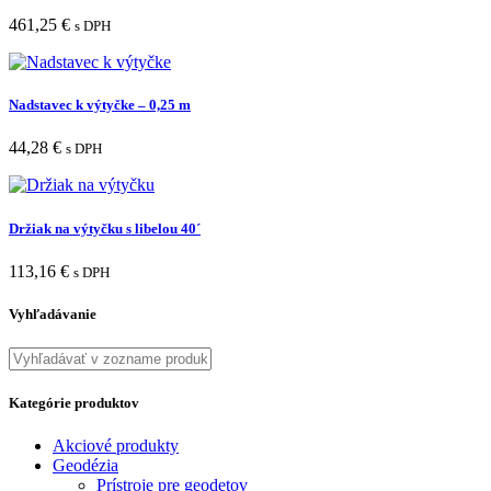
461,25
€
s DPH
Nadstavec k výtyčke – 0,25 m
44,28
€
s DPH
Držiak na výtyčku s libelou 40´
113,16
€
s DPH
Vyhľadávanie
Kategórie produktov
Akciové produkty
Geodézia
Prístroje pre geodetov