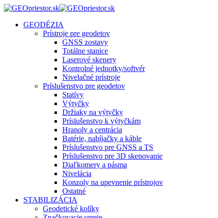
GEODÉZIA
Prístroje pre geodetov
GNSS zostavy
Totálne stanice
Laserové skenery
Kontrolné jednotky/softvér
Nivelačné prístroje
Príslušenstvo pre geodetov
Statívy
Výtyčky
Držiaky na výtyčky
Príslušenstvo k výtyčkám
Hranoly a centrácia
Batérie, nabíjačky a káble
Príslušenstvo pre GNSS a TS
Príslušenstvo pre 3D skenovanie
Diaľkomery a pásma
Nivelácia
Konzoly na upevnenie prístrojov
Ostatné
STABILIZÁCIA
Geodetické kolíky
Značkovacie spreje