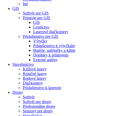
Iné
GIS
Softvér pre GIS
Prístroje pre GIS
GIS
Lesníctvo
Laserové diaľkomery
Príslušenstvo pre GIS
Výtyčky
Príslušenstvo k výtyčkám
Batérie, nabíjačky a káble
Doplnky k prístrojom
Externé antény
Stavebníctvo
Krížové lasery
Rotačné lasery
Bodové lasery
Diaľkomery
Príslušenstvo k laserom
Drony
Softvér
Softvér pre drony
Profesionálne drony
Senzory pre drony
Signalizácia