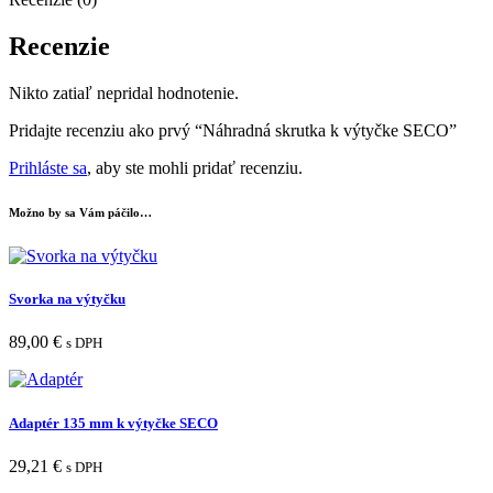
Recenzie
Nikto zatiaľ nepridal hodnotenie.
Pridajte recenziu ako prvý “Náhradná skrutka k výtyčke SECO”
Prihláste sa
, aby ste mohli pridať recenziu.
Možno by sa Vám páčilo…
Svorka na výtyčku
89,00
€
s DPH
Adaptér 135 mm k výtyčke SECO
29,21
€
s DPH