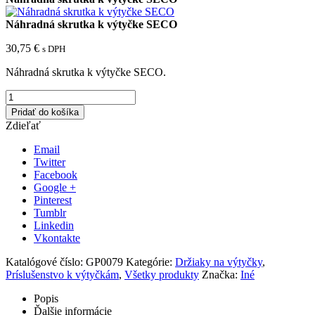
Náhradná skrutka k výtyčke SECO
30,75
€
s DPH
Náhradná skrutka k výtyčke SECO.
Pridať do košíka
Zdieľať
Email
Twitter
Facebook
Google +
Pinterest
Tumblr
Linkedin
Vkontakte
Katalógové číslo:
GP0079
Kategórie:
Držiaky na výtyčky
,
Príslušenstvo k výtyčkám
,
Všetky produkty
Značka:
Iné
Popis
Ďalšie informácie