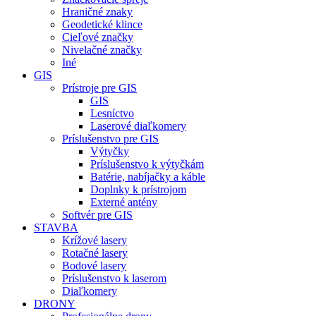
Hraničné znaky
Geodetické klince
Cieľové značky
Nivelačné značky
Iné
GIS
Prístroje pre GIS
GIS
Lesníctvo
Laserové diaľkomery
Príslušenstvo pre GIS
Výtyčky
Príslušenstvo k výtyčkám
Batérie, nabíjačky a káble
Doplnky k prístrojom
Externé antény
Softvér pre GIS
STAVBA
Krížové lasery
Rotačné lasery
Bodové lasery
Príslušenstvo k laserom
Diaľkomery
DRONY