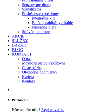
Profesionálne drony
Senzory pre drony
Signalizácia
Príslušenstvo pre drony
Integračné kity
Batérie, nabíjačky a káble
Náhradné diely
Softvér pre drony
AKCIE
SLUŽBY
BAZÁR
BLOG
KONTAKT
O nás
Možnosti platby a poštovné
Časté otázky
Obchodné podmienky
Kariéra
Kontakt
Prihlásenie
Ešte nemáte účet?
Registrovať sa