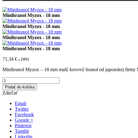
Minihranol Myzox - 18 mm
Minihranol Myzox - 18 mm
Minihranol Myzox - 18 mm
Minihranol Myzox - 18 mm
71,34
€
s DPH
Minihranol Myzox – 18 mm malý kovový hranol od japonskej firmy
Pridať do košíka
Zdieľať
Email
Twitter
Facebook
Google +
Pinterest
Tumblr
Linkedin