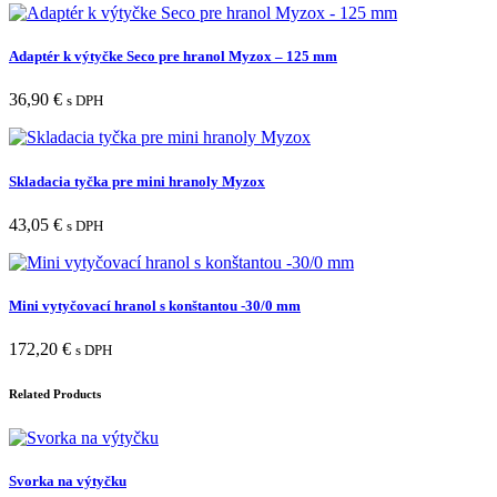
Adaptér k výtyčke Seco pre hranol Myzox – 125 mm
36,90
€
s DPH
Skladacia tyčka pre mini hranoly Myzox
43,05
€
s DPH
Mini vytyčovací hranol s konštantou -30/0 mm
172,20
€
s DPH
Related Products
Svorka na výtyčku