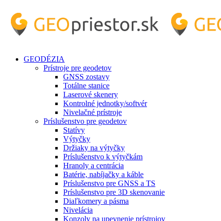
GEODÉZIA
Prístroje pre geodetov
GNSS zostavy
Totálne stanice
Laserové skenery
Kontrolné jednotky/softvér
Nivelačné prístroje
Príslušenstvo pre geodetov
Statívy
Výtyčky
Držiaky na výtyčky
Príslušenstvo k výtyčkám
Hranoly a centrácia
Batérie, nabíjačky a káble
Príslušenstvo pre GNSS a TS
Príslušenstvo pre 3D skenovanie
Diaľkomery a pásma
Nivelácia
Konzoly na upevnenie prístrojov