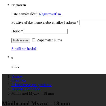
Prihlásenie
Ešte nemáte účet?
Registrovať sa
Používateľské meno alebo emailová adresa
*
Heslo
*
Zapamätať si ma
Stratili ste heslo?
0
Košík
Domov
Geodézia
Príslušenstvo pre geodetov
Hranoly a centrácia
Minihranol Myzox – 18 mm
Minihranol Myzox – 18 mm