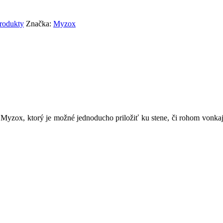
rodukty
Značka:
Myzox
zox, ktorý je možné jednoducho priložiť ku stene, či rohom vonkajš