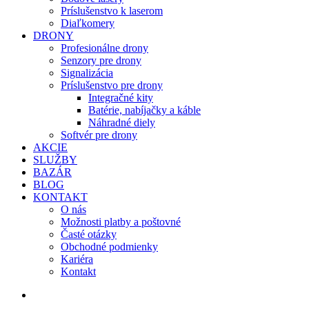
Príslušenstvo k laserom
Diaľkomery
DRONY
Profesionálne drony
Senzory pre drony
Signalizácia
Príslušenstvo pre drony
Integračné kity
Batérie, nabíjačky a káble
Náhradné diely
Softvér pre drony
AKCIE
SLUŽBY
BAZÁR
BLOG
KONTAKT
O nás
Možnosti platby a poštovné
Časté otázky
Obchodné podmienky
Kariéra
Kontakt