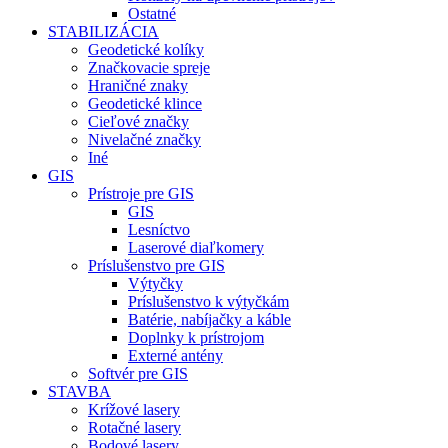
Ostatné
STABILIZÁCIA
Geodetické kolíky
Značkovacie spreje
Hraničné znaky
Geodetické klince
Cieľové značky
Nivelačné značky
Iné
GIS
Prístroje pre GIS
GIS
Lesníctvo
Laserové diaľkomery
Príslušenstvo pre GIS
Výtyčky
Príslušenstvo k výtyčkám
Batérie, nabíjačky a káble
Doplnky k prístrojom
Externé antény
Softvér pre GIS
STAVBA
Krížové lasery
Rotačné lasery
Bodové lasery