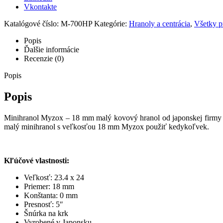
Vkontakte
Katalógové číslo:
M-700HP
Kategórie:
Hranoly a centrácia
,
Všetky p
Popis
Ďalšie informácie
Recenzie (0)
Popis
Popis
Minihranol Myzox – 18 mm malý kovový hranol od japonskej firmy My
malý minihranol s veľkosťou 18 mm Myzox použiť kedykoľvek.
Kľúčové vlastnosti:
Veľkosť: 23.4 x 24
Priemer: 18 mm
Konštanta: 0 mm
Presnosť: 5″
Šnúrka na krk
Vyrobené v Japonsku