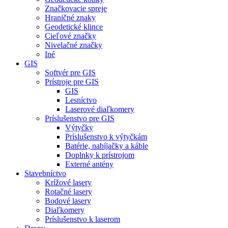
Značkovacie spreje
Hraničné znaky
Geodetické klince
Cieľové značky
Nivelačné značky
Iné
GIS
Softvér pre GIS
Prístroje pre GIS
GIS
Lesníctvo
Laserové diaľkomery
Príslušenstvo pre GIS
Výtyčky
Príslušenstvo k výtyčkám
Batérie, nabíjačky a káble
Doplnky k prístrojom
Externé antény
Stavebníctvo
Krížové lasery
Rotačné lasery
Bodové lasery
Diaľkomery
Príslušenstvo k laserom