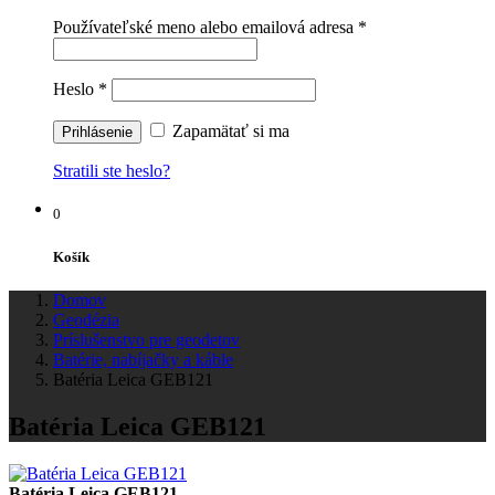
Používateľské meno alebo emailová adresa
*
Heslo
*
Zapamätať si ma
Stratili ste heslo?
0
Košík
Domov
Geodézia
Príslušenstvo pre geodetov
Batérie, nabíjačky a káble
Batéria Leica GEB121
Batéria Leica GEB121
Batéria Leica GEB121