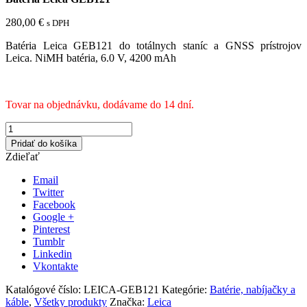
280,00
€
s DPH
Batéria Leica GEB121 do totálnych staníc a GNSS prístrojov
Leica. NiMH batéria, 6.0 V, 4200 mAh
Tovar na objednávku, dodávame do 14 dní.
Pridať do košíka
Zdieľať
Email
Twitter
Facebook
Google +
Pinterest
Tumblr
Linkedin
Vkontakte
Katalógové číslo:
LEICA-GEB121
Kategórie:
Batérie, nabíjačky a
káble
,
Všetky produkty
Značka:
Leica