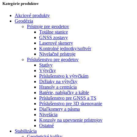
Kategórie produktov
Akciové produkty
Geodézia
Prístroje pre geodetov
Totálne stanice
GNSS zostavy
Laserové skenery
Kontrolné jednotky/softvér
Nivelačné prístroje
Príslušenstvo pre geodetov
Statívy
Výtyčky
Príslušenstvo k výtyčkám
Držiaky na výtyčky
Hranoly a centrácia
Batérie, nabíjačky a káble
Príslušenstvo pre GNSS a TS
Príslušenstvo pre 3D skenovanie
Diaľkomery a pásma
Nivelácia
Konzoly na upevnenie prístrojov
Ostatné
Stabilizácia
Geodetické kolíky