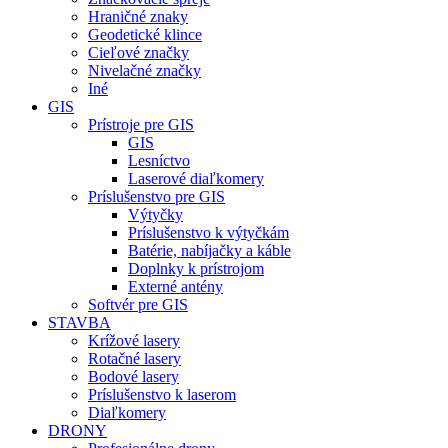
Hraničné znaky
Geodetické klince
Cieľové značky
Nivelačné značky
Iné
GIS
Prístroje pre GIS
GIS
Lesníctvo
Laserové diaľkomery
Príslušenstvo pre GIS
Výtyčky
Príslušenstvo k výtyčkám
Batérie, nabíjačky a káble
Doplnky k prístrojom
Externé antény
Softvér pre GIS
STAVBA
Krížové lasery
Rotačné lasery
Bodové lasery
Príslušenstvo k laserom
Diaľkomery
DRONY