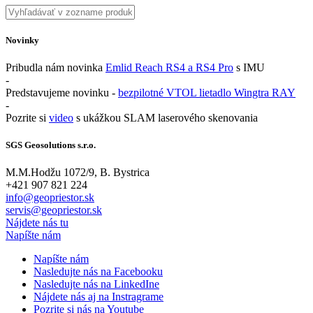
Novinky
Pribudla nám novinka
Emlid Reach RS4 a RS4 Pro
s IMU
-
Predstavujeme novinku -
bezpilotné VTOL lietadlo Wingtra RAY
-
Pozrite si
video
s ukážkou SLAM laserového skenovania
SGS Geosolutions s.r.o.
M.M.Hodžu 1072/9, B. Bystrica
+421 907 821 224
info@geopriestor.sk
servis@geopriestor.sk
Nájdete nás tu
Napíšte nám
Napíšte nám
Nasledujte nás na Facebooku
Nasledujte nás na LinkedIne
Nájdete nás aj na Instragrame
Pozrite si nás na Youtube