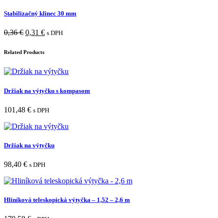
Stabilizačný klinec 30 mm
0,36
€
0,31
€
s DPH
Related Products
Držiak na výtyčku s kompasom
101,48
€
s DPH
Držiak na výtyčku
98,40
€
s DPH
Hliníková teleskopická výtyčka – 1,52 – 2,6 m