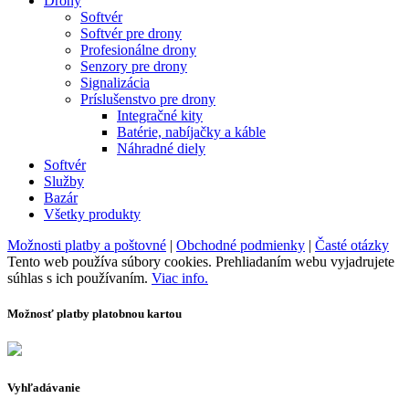
Drony
Softvér
Softvér pre drony
Profesionálne drony
Senzory pre drony
Signalizácia
Príslušenstvo pre drony
Integračné kity
Batérie, nabíjačky a káble
Náhradné diely
Softvér
Služby
Bazár
Všetky produkty
Možnosti platby a poštovné
|
Obchodné podmienky
|
Časté otázky
Tento web používa súbory cookies. Prehliadaním webu vyjadrujete
súhlas s ich používaním.
Viac info.
Možnosť platby platobnou kartou
Vyhľadávanie