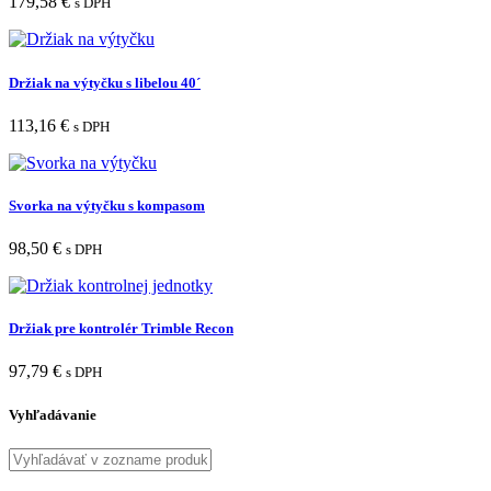
179,58
€
s DPH
Držiak na výtyčku s libelou 40´
113,16
€
s DPH
Svorka na výtyčku s kompasom
98,50
€
s DPH
Držiak pre kontrolér Trimble Recon
97,79
€
s DPH
Vyhľadávanie