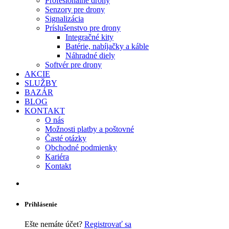
Profesionálne drony
Senzory pre drony
Signalizácia
Príslušenstvo pre drony
Integračné kity
Batérie, nabíjačky a káble
Náhradné diely
Softvér pre drony
AKCIE
SLUŽBY
BAZÁR
BLOG
KONTAKT
O nás
Možnosti platby a poštovné
Časté otázky
Obchodné podmienky
Kariéra
Kontakt
Prihlásenie
Ešte nemáte účet?
Registrovať sa