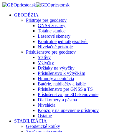
GEODÉZIA
Prístroje pre geodetov
GNSS zostavy
Totálne stanice
Laserové skenery
Kontrolné jednotky/softvér
Nivelačné prístroje
Príslušenstvo pre geodetov
Statívy
Výtyčky
Držiaky na výtyčky
Príslušenstvo k výtyčkám
Hranoly a centrácia
Batérie, nabíjačky a káble
Príslušenstvo pre GNSS a TS
Príslušenstvo pre 3D skenovanie
Diaľkomery a pásma
Nivelácia
Konzoly na upevnenie prístrojov
Ostatné
STABILIZÁCIA
Geodetické kolíky
Značkovacie spreje