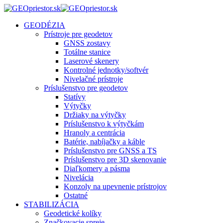
GEODÉZIA
Prístroje pre geodetov
GNSS zostavy
Totálne stanice
Laserové skenery
Kontrolné jednotky/softvér
Nivelačné prístroje
Príslušenstvo pre geodetov
Statívy
Výtyčky
Držiaky na výtyčky
Príslušenstvo k výtyčkám
Hranoly a centrácia
Batérie, nabíjačky a káble
Príslušenstvo pre GNSS a TS
Príslušenstvo pre 3D skenovanie
Diaľkomery a pásma
Nivelácia
Konzoly na upevnenie prístrojov
Ostatné
STABILIZÁCIA
Geodetické kolíky
Značkovacie spreje