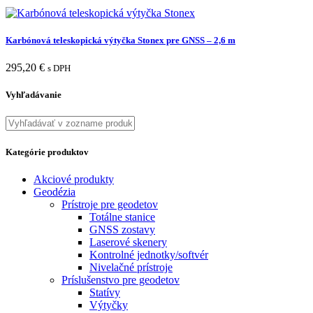
Karbónová teleskopická výtyčka Stonex pre GNSS – 2,6 m
295,20
€
s DPH
Vyhľadávanie
Kategórie produktov
Akciové produkty
Geodézia
Prístroje pre geodetov
Totálne stanice
GNSS zostavy
Laserové skenery
Kontrolné jednotky/softvér
Nivelačné prístroje
Príslušenstvo pre geodetov
Statívy
Výtyčky