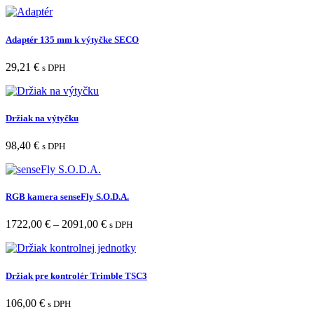
Adaptér 135 mm k výtyčke SECO
29,21
€
s DPH
Držiak na výtyčku
98,40
€
s DPH
RGB kamera senseFly S.O.D.A.
1722,00
€
–
2091,00
€
s DPH
Držiak pre kontrolér Trimble TSC3
106,00
€
s DPH