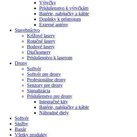
Výtyčky
Príslušenstvo k výtyčkám
Batérie, nabíjačky a káble
Doplnky k prístrojom
Externé antény
Stavebníctvo
Krížové lasery
Rotačné lasery
Bodové lasery
Diaľkomery
Príslušenstvo k laserom
Drony
Softvér
Softvér pre drony
Profesionálne drony
Senzory pre drony
Signalizácia
Príslušenstvo pre drony
Integračné kity
Batérie, nabíjačky a káble
Náhradné diely
Softvér
Služby
Bazár
Všetky produkty