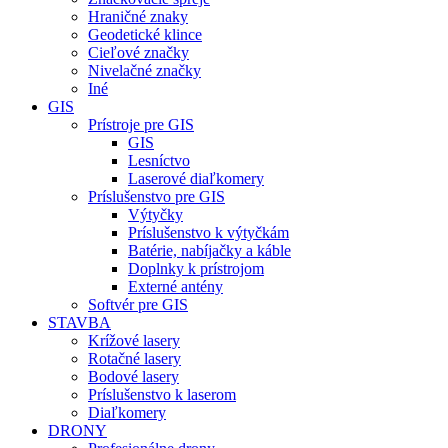
Hraničné znaky
Geodetické klince
Cieľové značky
Nivelačné značky
Iné
GIS
Prístroje pre GIS
GIS
Lesníctvo
Laserové diaľkomery
Príslušenstvo pre GIS
Výtyčky
Príslušenstvo k výtyčkám
Batérie, nabíjačky a káble
Doplnky k prístrojom
Externé antény
Softvér pre GIS
STAVBA
Krížové lasery
Rotačné lasery
Bodové lasery
Príslušenstvo k laserom
Diaľkomery
DRONY