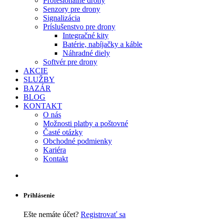
Profesionálne drony
Senzory pre drony
Signalizácia
Príslušenstvo pre drony
Integračné kity
Batérie, nabíjačky a káble
Náhradné diely
Softvér pre drony
AKCIE
SLUŽBY
BAZÁR
BLOG
KONTAKT
O nás
Možnosti platby a poštovné
Časté otázky
Obchodné podmienky
Kariéra
Kontakt
Prihlásenie
Ešte nemáte účet?
Registrovať sa