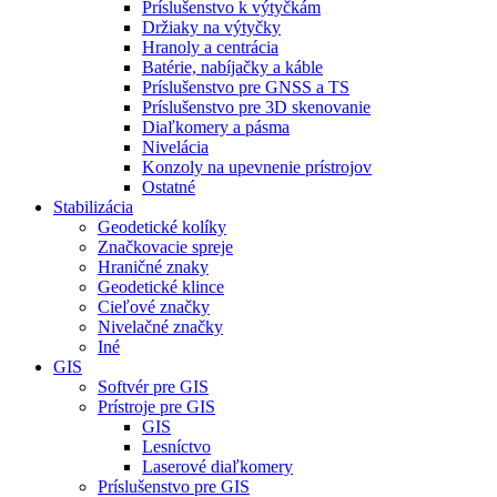
Príslušenstvo k výtyčkám
Držiaky na výtyčky
Hranoly a centrácia
Batérie, nabíjačky a káble
Príslušenstvo pre GNSS a TS
Príslušenstvo pre 3D skenovanie
Diaľkomery a pásma
Nivelácia
Konzoly na upevnenie prístrojov
Ostatné
Stabilizácia
Geodetické kolíky
Značkovacie spreje
Hraničné znaky
Geodetické klince
Cieľové značky
Nivelačné značky
Iné
GIS
Softvér pre GIS
Prístroje pre GIS
GIS
Lesníctvo
Laserové diaľkomery
Príslušenstvo pre GIS