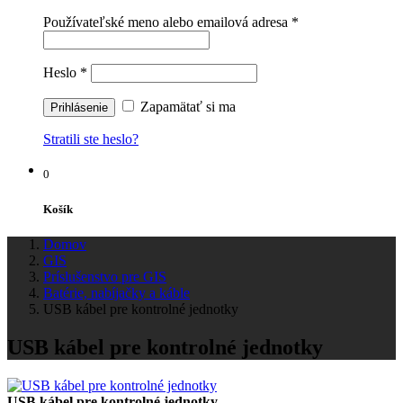
Používateľské meno alebo emailová adresa
*
Heslo
*
Zapamätať si ma
Stratili ste heslo?
0
Košík
Domov
GIS
Príslušenstvo pre GIS
Batérie, nabíjačky a káble
USB kábel pre kontrolné jednotky
USB kábel pre kontrolné jednotky
USB kábel pre kontrolné jednotky