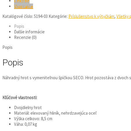
Linkedin
Vkontakte
Katalógové číslo:
5194-03
Kategórie:
Príslušenstvo k výtyčkám
,
Všetky 
Popis
Ďalšie informácie
Recenzie (0)
Popis
Popis
Náhradný hrot s vymeniteľnou špičkou SECO. Hrot pozostáva z dvoch 
Kľúčové vlastnosti:
Dvojdielny hrot
Materiál: elexovaný hliník, nehrdzavejúca oceľ
Výška celkovo: 8,5 cm
Váha: 0,07 kg