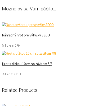
Možno by sa Vám páčilo…
Náhradný hrot pre výtyčky SECO
6,15
€
s DPH
Hrot s dĺžkou 10 cm so závitom 5/8
30,75
€
s DPH
Related Products