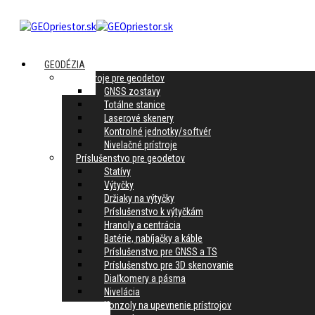
GEODÉZIA
Prístroje pre geodetov
GNSS zostavy
Totálne stanice
Laserové skenery
Kontrolné jednotky/softvér
Nivelačné prístroje
Príslušenstvo pre geodetov
Statívy
Výtyčky
Držiaky na výtyčky
Príslušenstvo k výtyčkám
Hranoly a centrácia
Batérie, nabíjačky a káble
Príslušenstvo pre GNSS a TS
Príslušenstvo pre 3D skenovanie
Diaľkomery a pásma
Nivelácia
Konzoly na upevnenie prístrojov