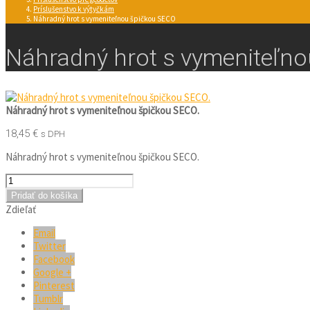
Príslušenstvo k výtyčkám
Náhradný hrot s vymeniteľnou špičkou SECO
Náhradný hrot s vymeniteľn
Náhradný hrot s vymeniteľnou špičkou SECO.
18,45
€
s DPH
Náhradný hrot s vymeniteľnou špičkou SECO.
Pridať do košíka
Zdieľať
Email
Twitter
Facebook
Google +
Pinterest
Tumblr