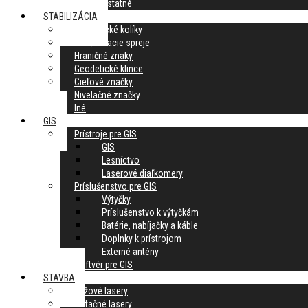
Ostatné
STABILIZÁCIA
Geodetické kolíky
Značkovacie spreje
Hraničné znaky
Geodetické klince
Cieľové značky
Nivelačné značky
Iné
GIS
Prístroje pre GIS
GIS
Lesníctvo
Laserové diaľkomery
Príslušenstvo pre GIS
Výtyčky
Príslušenstvo k výtyčkám
Batérie, nabíjačky a káble
Doplnky k prístrojom
Externé antény
Softvér pre GIS
STAVBA
Krížové lasery
Rotačné lasery