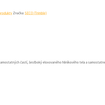
produkty
Značka:
SECO (Trimble)
samostatných častí, šesťboký eloxovaného hliníkového tela a samostat