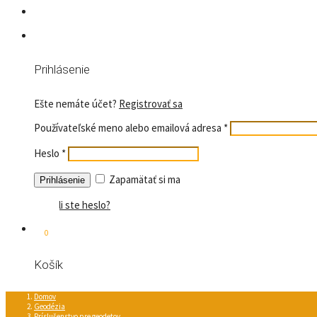
Prihlásenie
Ešte nemáte účet?
Registrovať sa
Používateľské meno alebo emailová adresa
*
Heslo
*
Zapamätať si ma
Stratili ste heslo?
0
Košík
Domov
Geodézia
Príslušenstvo pre geodetov