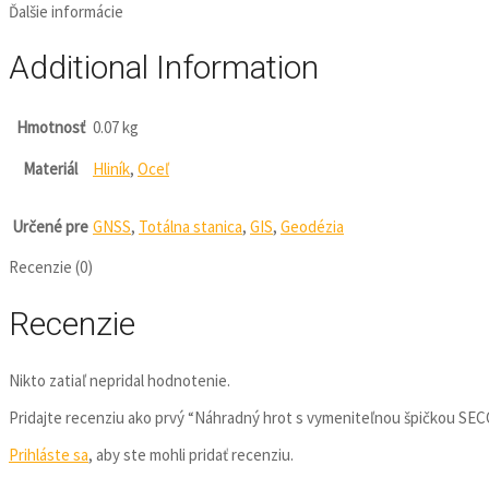
Ďalšie informácie
Additional Information
Hmotnosť
0.07 kg
Materiál
Hliník
,
Oceľ
Určené pre
GNSS
,
Totálna stanica
,
GIS
,
Geodézia
Recenzie (0)
Recenzie
Nikto zatiaľ nepridal hodnotenie.
Pridajte recenziu ako prvý “Náhradný hrot s vymeniteľnou špičkou SE
Prihláste sa
, aby ste mohli pridať recenziu.