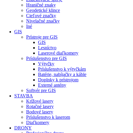
Hraničné znaky
Geodetické klince
Cieľové značky
Nivelačné značky
Iné
GIS
Prístroje pre GIS
GIS
Lesníctvo
Laserové diaľkomery
Príslušenstvo pre GIS
Výtyčky
Príslušenstvo k výtyčkám
Batérie, nabíjačky a káble
Doplnky k prístrojom
Externé antény
Softvér pre GIS
STAVBA
Krížové lasery
Rotačné lasery
Bodové lasery
Príslušenstvo k laserom
Diaľkomery
DRONY