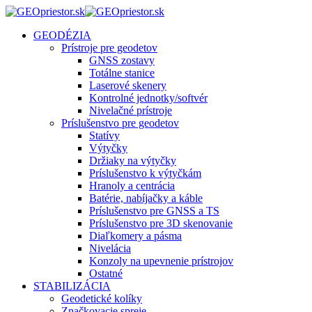
GEODÉZIA
Prístroje pre geodetov
GNSS zostavy
Totálne stanice
Laserové skenery
Kontrolné jednotky/softvér
Nivelačné prístroje
Príslušenstvo pre geodetov
Statívy
Výtyčky
Držiaky na výtyčky
Príslušenstvo k výtyčkám
Hranoly a centrácia
Batérie, nabíjačky a káble
Príslušenstvo pre GNSS a TS
Príslušenstvo pre 3D skenovanie
Diaľkomery a pásma
Nivelácia
Konzoly na upevnenie prístrojov
Ostatné
STABILIZÁCIA
Geodetické kolíky
Značkovacie spreje