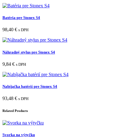
Batéria pre Stonex S4
98,40
€
s DPH
Náhradný stylus pre Stonex S4
9,84
€
s DPH
Nabíjačka batérií pre Stonex S4
93,48
€
s DPH
Related Products
Svorka na výtyčku