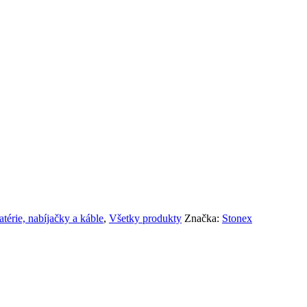
atérie, nabíjačky a káble
,
Všetky produkty
Značka:
Stonex