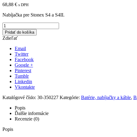
68,88
€
s DPH
Nabíjačka pre Stonex S4 a S4II.
Pridať do košíka
Zdieľať
Email
Twitter
Facebook
Google +
Pinterest
Tumblr
Linkedin
Vkontakte
Katalógové číslo:
30-350227
Kategórie:
Batérie, nabíjačky a káble
,
B
Popis
Ďalšie informácie
Recenzie (0)
Popis