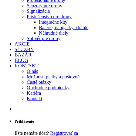
Profesionálne drony
Senzory pre drony
Signalizácia
Príslušenstvo pre drony
Integračné kity
Batérie, nabíjačky a káble
Náhradné diely
Softvér pre drony
AKCIE
SLUŽBY
BAZÁR
BLOG
KONTAKT
O nás
Možnosti platby a poštovné
Časté otázky
Obchodné podmienky
Kariéra
Kontakt
Prihlásenie
Ešte nemáte účet?
Registrovať sa