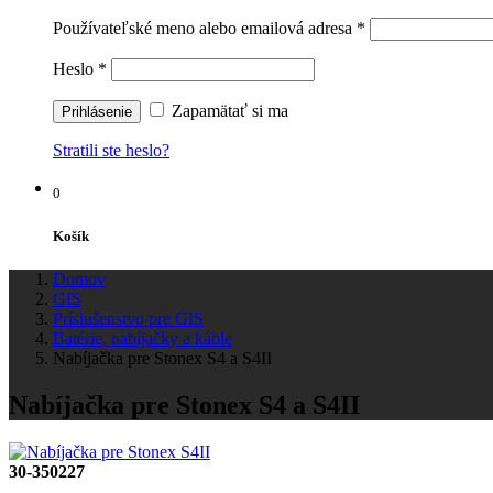
Používateľské meno alebo emailová adresa
*
Heslo
*
Zapamätať si ma
Stratili ste heslo?
0
Košík
Domov
GIS
Príslušenstvo pre GIS
Batérie, nabíjačky a káble
Nabíjačka pre Stonex S4 a S4II
Nabíjačka pre Stonex S4 a S4II
30-350227