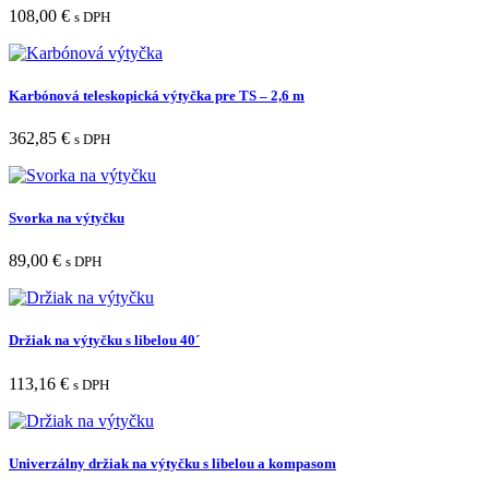
108,00
€
s DPH
Karbónová teleskopická výtyčka pre TS – 2,6 m
362,85
€
s DPH
Svorka na výtyčku
89,00
€
s DPH
Držiak na výtyčku s libelou 40´
113,16
€
s DPH
Univerzálny držiak na výtyčku s libelou a kompasom