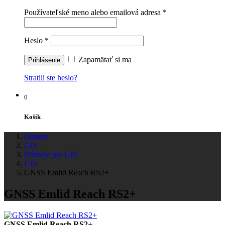
Používateľské meno alebo emailová adresa
*
Heslo
*
Zapamätať si ma
Stratili ste heslo?
0
Košík
Domov
GIS
Prístroje pre GIS
GIS
GNSS Emlid Reach RS2+
GNSS Emlid Reach RS2+
GNSS Emlid Reach RS2+