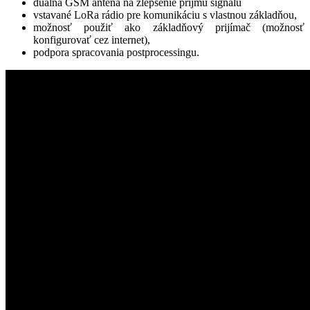
duálna GSM anténa na zlepšenie príjmu signálu
vstavané LoRa rádio pre komunikáciu s vlastnou základňou,
možnosť použiť ako základňový prijímač (možnosť
konfigurovať cez internet),
podpora spracovania postprocessingu.