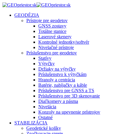
GEODÉZIA
Prístroje pre geodetov
GNSS zostavy
Totálne stanice
Laserové skenery
Kontrolné jednotky/softvér
Nivelačné prístroje
Príslušenstvo pre geodetov
Statívy
Výtyčky
Držiaky na výtyčky
Príslušenstvo k výtyčkám
Hranoly a centrácia
Batérie, nabíjačky a káble
Príslušenstvo pre GNSS a TS
Príslušenstvo pre 3D skenovanie
Diaľkomery a pásma
Nivelácia
Konzoly na upevnenie prístrojov
Ostatné
STABILIZÁCIA
Geodetické kolíky
Značkovacie spreje