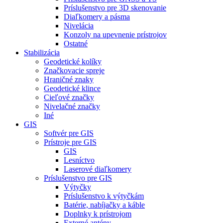
Príslušenstvo pre 3D skenovanie
Diaľkomery a pásma
Nivelácia
Konzoly na upevnenie prístrojov
Ostatné
Stabilizácia
Geodetické kolíky
Značkovacie spreje
Hraničné znaky
Geodetické klince
Cieľové značky
Nivelačné značky
Iné
GIS
Softvér pre GIS
Prístroje pre GIS
GIS
Lesníctvo
Laserové diaľkomery
Príslušenstvo pre GIS
Výtyčky
Príslušenstvo k výtyčkám
Batérie, nabíjačky a káble
Doplnky k prístrojom
Externé antény