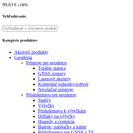
99,63
€
s DPH
Vyhľadávanie
Kategórie produktov
Akciové produkty
Geodézia
Prístroje pre geodetov
Totálne stanice
GNSS zostavy
Laserové skenery
Kontrolné jednotky/softvér
Nivelačné prístroje
Príslušenstvo pre geodetov
Statívy
Výtyčky
Príslušenstvo k výtyčkám
Držiaky na výtyčky
Hranoly a centrácia
Batérie, nabíjačky a káble
Príslušenstvo pre GNSS a TS