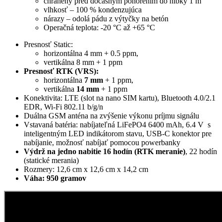
chránený pred dočasným ponorením do hĺbky 1 m
vlhkosť – 100 % kondenzujúca
nárazy – odolá pádu z výtyčky na betón
Operačná teplota: -20 °C až +65 °C
Presnosť Static:
horizontálna 4 mm + 0.5 ppm,
vertikálna 8 mm + 1 ppm
Presnosť RTK (VRS):
horizontálna
7 mm
+ 1 ppm,
vertikálna
14 mm
+ 1 ppm
Konektivita: LTE (slot na nano SIM kartu), Bluetooth 4.0/2.1
EDR, Wi-Fi 802.11 b/g/n
Duálna GSM anténa na zvýšenie výkonu príjmu signálu
Vstavaná batéria: nabíjateľná LiFePO4 6400 mAh, 6.4 V s
inteligentným LED indikátorom stavu, USB-C konektor pre
nabíjanie, možnosť nabíjať pomocou powerbanky
Výdrž na jedno nabitie 16 hodín (RTK meranie)
, 22 hodín
(statické merania)
Rozmery: 12,6 cm x 12,6 cm x 14,2 cm
Váha: 950 gramov