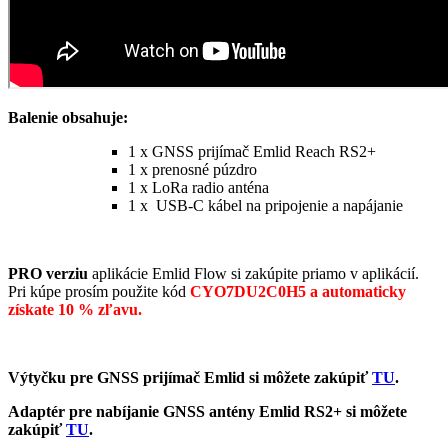
Balenie obsahuje:
1 x GNSS prijímač Emlid Reach RS2+
1 x prenosné púzdro
1 x LoRa radio anténa
1 x USB-C kábel na pripojenie a napájanie
PRO verziu
aplikácie Emlid Flow si zakúpite priamo v aplikácií.
Pri kúpe prosím použite kód
CYO7DU2C0H5 a automaticky
získate 10 % zľavu.
Výtyčku pre GNSS prijímač Emlid si môžete zakúpiť
TU
.
Adaptér pre nabíjanie GNSS antény Emlid RS2+ si môžete
zakúpiť
TU
.