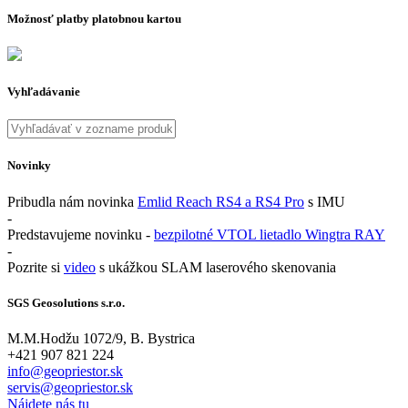
Možnosť platby platobnou kartou
Vyhľadávanie
Novinky
Pribudla nám novinka
Emlid Reach RS4 a RS4 Pro
s IMU
-
Predstavujeme novinku -
bezpilotné VTOL lietadlo Wingtra RAY
-
Pozrite si
video
s ukážkou SLAM laserového skenovania
SGS Geosolutions s.r.o.
M.M.Hodžu 1072/9, B. Bystrica
+421 907 821 224
info@geopriestor.sk
servis@geopriestor.sk
Nájdete nás tu