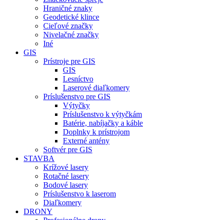
Hraničné znaky
Geodetické klince
Cieľové značky
Nivelačné značky
Iné
GIS
Prístroje pre GIS
GIS
Lesníctvo
Laserové diaľkomery
Príslušenstvo pre GIS
Výtyčky
Príslušenstvo k výtyčkám
Batérie, nabíjačky a káble
Doplnky k prístrojom
Externé antény
Softvér pre GIS
STAVBA
Krížové lasery
Rotačné lasery
Bodové lasery
Príslušenstvo k laserom
Diaľkomery
DRONY