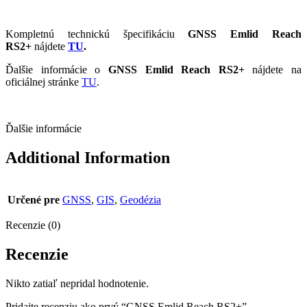
Kompletnú technickú špecifikáciu
GNSS Emlid Reach
RS2+
nájdete
TU
.
Ďalšie informácie o
GNSS Emlid Reach RS2+
nájdete na
oficiálnej stránke
TU
.
Ďalšie informácie
Additional Information
Určené pre
GNSS
,
GIS
,
Geodézia
Recenzie (0)
Recenzie
Nikto zatiaľ nepridal hodnotenie.
Pridajte recenziu ako prvý “GNSS Emlid Reach RS2+”