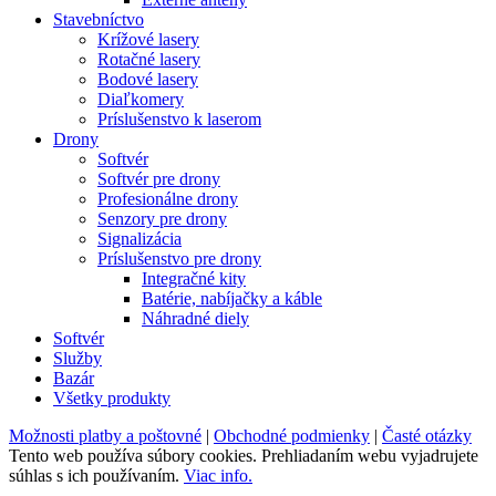
Stavebníctvo
Krížové lasery
Rotačné lasery
Bodové lasery
Diaľkomery
Príslušenstvo k laserom
Drony
Softvér
Softvér pre drony
Profesionálne drony
Senzory pre drony
Signalizácia
Príslušenstvo pre drony
Integračné kity
Batérie, nabíjačky a káble
Náhradné diely
Softvér
Služby
Bazár
Všetky produkty
Možnosti platby a poštovné
|
Obchodné podmienky
|
Časté otázky
Tento web používa súbory cookies. Prehliadaním webu vyjadrujete
súhlas s ich používaním.
Viac info.