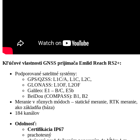
Kľúčové vlastnosti GNSS prijímača Emlid Reach RS2+:
Podporované satelitné systémy:
GPS/QZSS: L1C/A, L1C, L2C,
GLONASS: L1OF, L2OF
Galileo: E1 – B/C, E5b
BeiDou (COMPASS): B1, B2
Meranie v rôznych módoch – statické meranie, RTK meranie,
ako základňa (báza)
184 kanálov
Odolnosť:
Certifikácia IP67
prachotesný