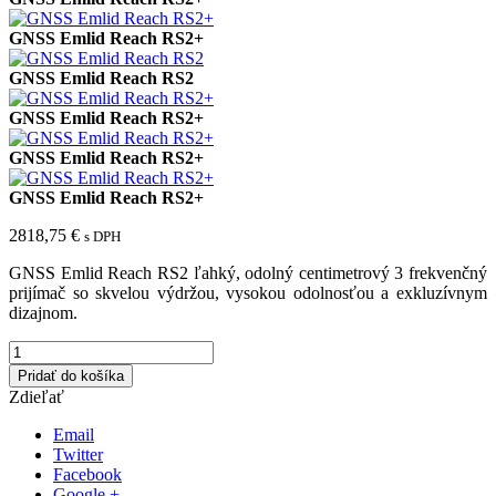
GNSS Emlid Reach RS2+
GNSS Emlid Reach RS2
GNSS Emlid Reach RS2+
GNSS Emlid Reach RS2+
GNSS Emlid Reach RS2+
2818,75
€
s DPH
GNSS Emlid Reach RS2 ľahký, odolný centimetrový 3 frekvenčný
prijímač so skvelou výdržou, vysokou odolnosťou a exkluzívnym
dizajnom.
Pridať do košíka
Zdieľať
Email
Twitter
Facebook
Google +