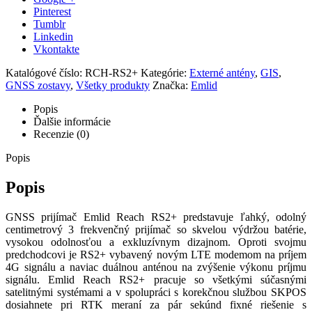
Pinterest
Tumblr
Linkedin
Vkontakte
Katalógové číslo:
RCH-RS2+
Kategórie:
Externé antény
,
GIS
,
GNSS zostavy
,
Všetky produkty
Značka:
Emlid
Popis
Ďalšie informácie
Recenzie (0)
Popis
Popis
GNSS prijímač Emlid Reach RS2+ predstavuje ľahký, odolný
centimetrový 3 frekvenčný prijímač so skvelou výdržou batérie,
vysokou odolnosťou a exkluzívnym dizajnom. Oproti svojmu
predchodcovi je RS2+ vybavený novým LTE modemom na príjem
4G signálu a naviac duálnou anténou na zvýšenie výkonu príjmu
signálu. Emlid Reach RS2+ pracuje so všetkými súčasnými
satelitnými systémami a v spolupráci s korekčnou službou SKPOS
dosiahnete pri RTK meraní za pár sekúnd fixné riešenie s