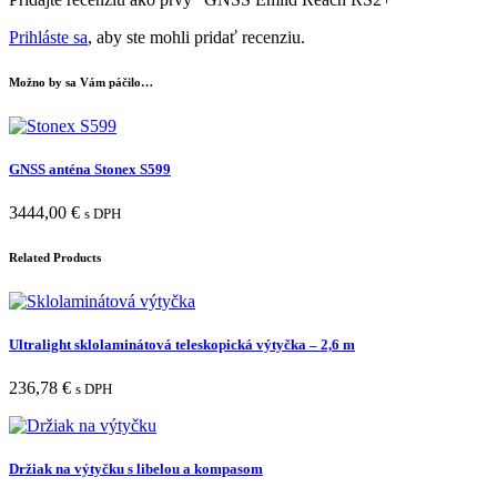
Prihláste sa
, aby ste mohli pridať recenziu.
Možno by sa Vám páčilo…
GNSS anténa Stonex S599
3444,00
€
s DPH
Related Products
Ultralight sklolaminátová teleskopická výtyčka – 2,6 m
236,78
€
s DPH
Držiak na výtyčku s libelou a kompasom