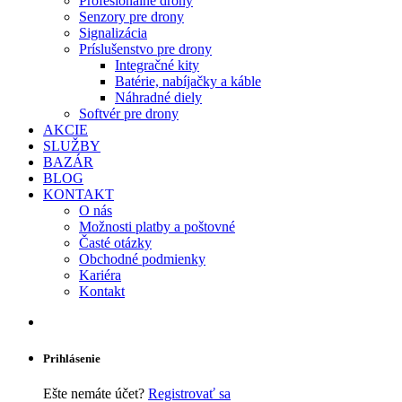
Profesionálne drony
Senzory pre drony
Signalizácia
Príslušenstvo pre drony
Integračné kity
Batérie, nabíjačky a káble
Náhradné diely
Softvér pre drony
AKCIE
SLUŽBY
BAZÁR
BLOG
KONTAKT
O nás
Možnosti platby a poštovné
Časté otázky
Obchodné podmienky
Kariéra
Kontakt
Prihlásenie
Ešte nemáte účet?
Registrovať sa