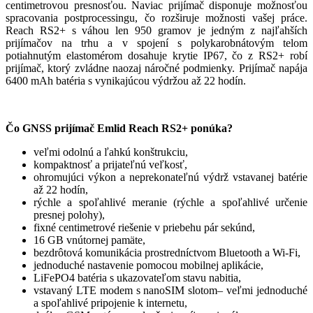
centimetrovou presnosťou. Naviac prijímač disponuje možnosťou
spracovania postprocessingu, čo rozširuje možnosti vašej práce.
Reach RS2+ s váhou len 950 gramov je jedným z najľahších
prijímačov na trhu a v spojení s polykarobnátovým telom
potiahnutým elastomérom dosahuje krytie IP67, čo z RS2+ robí
prijímač, ktorý zvládne naozaj náročné podmienky. Prijímač napája
6400 mAh batéria s vynikajúcou výdržou až 22 hodín.
Čo GNSS prijímač Emlid Reach RS2+ ponúka?
veľmi odolnú a ľahkú konštrukciu,
kompaktnosť a prijateľnú veľkosť,
ohromujúci výkon a neprekonateľnú výdrž vstavanej batérie
až 22 hodín,
rýchle a spoľahlivé meranie (rýchle a spoľahlivé určenie
presnej polohy),
fixné centimetrové riešenie v priebehu pár sekúnd,
16 GB vnútornej pamäte,
bezdrôtová komunikácia prostredníctvom Bluetooth a Wi-Fi,
jednoduché nastavenie pomocou mobilnej aplikácie,
LiFePO4 batéria s ukazovateľom stavu nabitia,
vstavaný LTE modem s nanoSIM slotom– veľmi jednoduché
a spoľahlivé pripojenie k internetu,