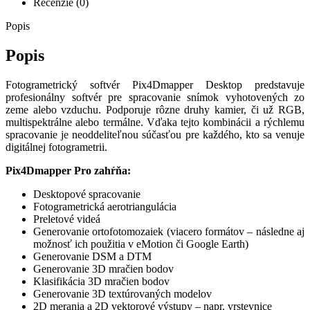
Recenzie (0)
Popis
Popis
Fotogrametrický softvér Pix4Dmapper Desktop predstavuje
profesionálny softvér pre spracovanie snímok vyhotovených zo
zeme alebo vzduchu. Podporuje rôzne druhy kamier, či už RGB,
multispektrálne alebo termálne. Vďaka tejto kombinácii a rýchlemu
spracovanie je neoddeliteľnou súčasťou pre každého, kto sa venuje
digitálnej fotogrametrii.
Pix4Dmapper Pro zahŕňa:
Desktopové spracovanie
Fotogrametrická aerotriangulácia
Preletové videá
Generovanie ortofotomozaiek (viacero formátov – následne aj
možnosť ich použitia v eMotion či Google Earth)
Generovanie DSM a DTM
Generovanie 3D mračien bodov
Klasifikácia 3D mračien bodov
Generovanie 3D textúrovaných modelov
2D merania a 2D vektorové výstupy – napr. vrstevnice