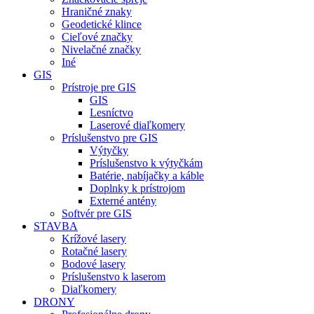
Hraničné znaky
Geodetické klince
Cieľové značky
Nivelačné značky
Iné
GIS
Prístroje pre GIS
GIS
Lesníctvo
Laserové diaľkomery
Príslušenstvo pre GIS
Výtyčky
Príslušenstvo k výtyčkám
Batérie, nabíjačky a káble
Doplnky k prístrojom
Externé antény
Softvér pre GIS
STAVBA
Krížové lasery
Rotačné lasery
Bodové lasery
Príslušenstvo k laserom
Diaľkomery
DRONY