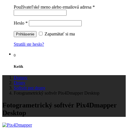
Používateľské meno alebo emailová adresa
*
Heslo
*
Zapamätať si ma
Stratili ste heslo?
0
Košík
Domov
Drony
Softvér pre drony
Fotogrametrický softvér Pix4Dmapper Desktop
Fotogrametrický softvér Pix4Dmapper
Desktop