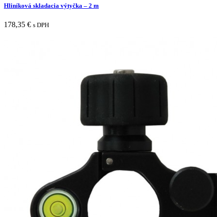
Hliníková skladacia výtyčka – 2 m
178,35
€
s DPH