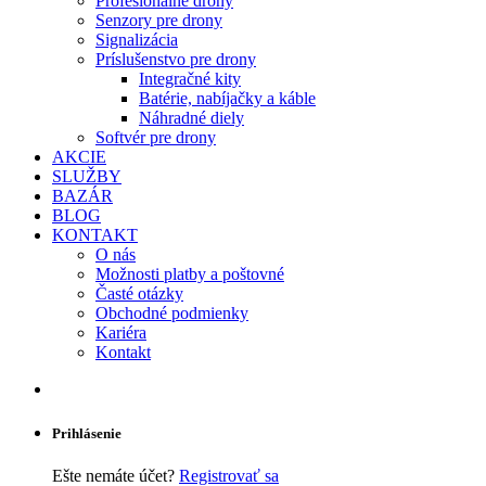
Profesionálne drony
Senzory pre drony
Signalizácia
Príslušenstvo pre drony
Integračné kity
Batérie, nabíjačky a káble
Náhradné diely
Softvér pre drony
AKCIE
SLUŽBY
BAZÁR
BLOG
KONTAKT
O nás
Možnosti platby a poštovné
Časté otázky
Obchodné podmienky
Kariéra
Kontakt
Prihlásenie
Ešte nemáte účet?
Registrovať sa