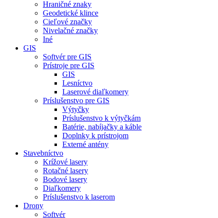
Hraničné znaky
Geodetické klince
Cieľové značky
Nivelačné značky
Iné
GIS
Softvér pre GIS
Prístroje pre GIS
GIS
Lesníctvo
Laserové diaľkomery
Príslušenstvo pre GIS
Výtyčky
Príslušenstvo k výtyčkám
Batérie, nabíjačky a káble
Doplnky k prístrojom
Externé antény
Stavebníctvo
Krížové lasery
Rotačné lasery
Bodové lasery
Diaľkomery
Príslušenstvo k laserom
Drony
Softvér