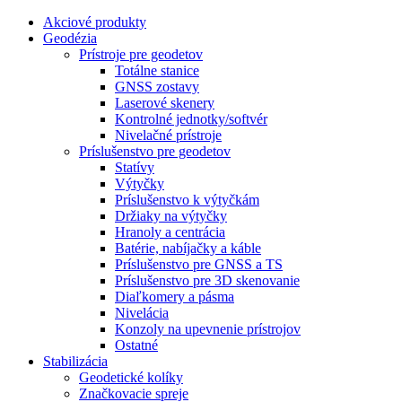
Akciové produkty
Geodézia
Prístroje pre geodetov
Totálne stanice
GNSS zostavy
Laserové skenery
Kontrolné jednotky/softvér
Nivelačné prístroje
Príslušenstvo pre geodetov
Statívy
Výtyčky
Príslušenstvo k výtyčkám
Držiaky na výtyčky
Hranoly a centrácia
Batérie, nabíjačky a káble
Príslušenstvo pre GNSS a TS
Príslušenstvo pre 3D skenovanie
Diaľkomery a pásma
Nivelácia
Konzoly na upevnenie prístrojov
Ostatné
Stabilizácia
Geodetické kolíky
Značkovacie spreje