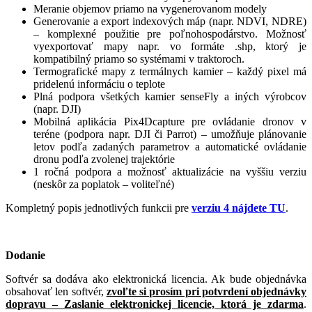
Meranie objemov priamo na vygenerovanom modely
Generovanie a export indexových máp (napr. NDVI, NDRE)
– komplexné použitie pre poľnohospodárstvo. Možnosť
vyexportovať mapy napr. vo formáte .shp, ktorý je
kompatibilný priamo so systémami v traktoroch.
Termografické mapy z termálnych kamier – každý pixel má
pridelenú informáciu o teplote
Plná podpora všetkých kamier senseFly a iných výrobcov
(napr. DJI)
Mobilná aplikácia Pix4Dcapture pre ovládanie dronov v
teréne (podpora napr. DJI či Parrot) – umožňuje plánovanie
letov podľa zadaných parametrov a automatické ovládanie
dronu podľa zvolenej trajektórie
1 ročná podpora a možnosť aktualizácie na vyššiu verziu
(neskôr za poplatok – voliteľné)
Kompletný popis jednotlivých funkcii pre
verziu 4 nájdete TU
.
Dodanie
Softvér sa dodáva ako elektronická licencia. Ak bude objednávka
obsahovať len softvér,
zvoľte si prosím pri potvrdení objednávky
dopravu – Zaslanie elektronickej licencie, ktorá je zdarma
.