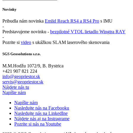
Novinky
Pribudla nám novinka
Emlid Reach RS4 a RS4 Pro
s IMU
-
Predstavujeme novinku -
bezpilotné VTOL lietadlo Wingtra RAY
-
Pozrite si
video
s ukážkou SLAM laserového skenovania
SGS Geosolutions s.r.o.
M.M.Hodžu 1072/9, B. Bystrica
+421 907 821 224
info@geopriestor.sk
servis@geopriestor.sk
Nájdete nás tu
Napíšte nám
Napíšte nám
Nasledujte nás na Facebooku
Nasledujte nás na LinkedIne
Nájdete nás aj na Instragrame
Pozrite si nás na Youtube