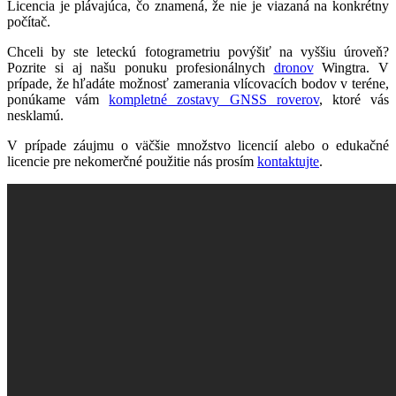
Licencia je plávajúca, čo znamená, že nie je viazaná na konkrétny
počítač.
Chceli by ste leteckú fotogrametriu povýšiť na vyššiu úroveň?
Pozrite si aj našu ponuku profesionálnych
dronov
Wingtra. V
prípade, že hľadáte možnosť zamerania vlícovacích bodov v teréne,
ponúkame vám
kompletné zostavy GNSS roverov
, ktoré vás
nesklamú.
V prípade záujmu o väčšie množstvo licencií alebo o edukačné
licencie pre nekomerčné použitie nás prosím
kontaktujte
.