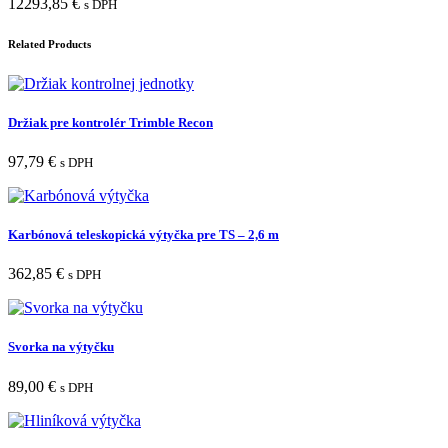
12293,85
€
s DPH
Related Products
Držiak pre kontrolér Trimble Recon
97,79
€
s DPH
Karbónová teleskopická výtyčka pre TS – 2,6 m
362,85
€
s DPH
Svorka na výtyčku
89,00
€
s DPH