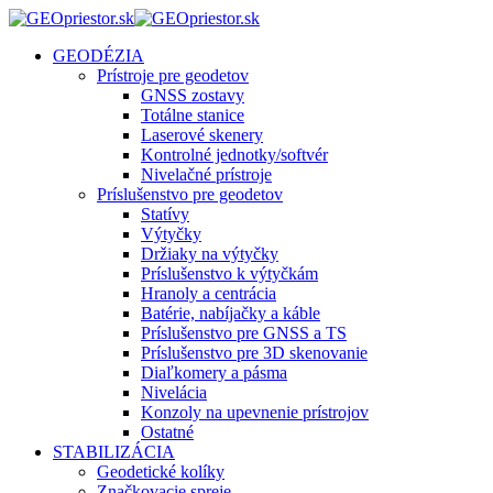
GEODÉZIA
Prístroje pre geodetov
GNSS zostavy
Totálne stanice
Laserové skenery
Kontrolné jednotky/softvér
Nivelačné prístroje
Príslušenstvo pre geodetov
Statívy
Výtyčky
Držiaky na výtyčky
Príslušenstvo k výtyčkám
Hranoly a centrácia
Batérie, nabíjačky a káble
Príslušenstvo pre GNSS a TS
Príslušenstvo pre 3D skenovanie
Diaľkomery a pásma
Nivelácia
Konzoly na upevnenie prístrojov
Ostatné
STABILIZÁCIA
Geodetické kolíky
Značkovacie spreje