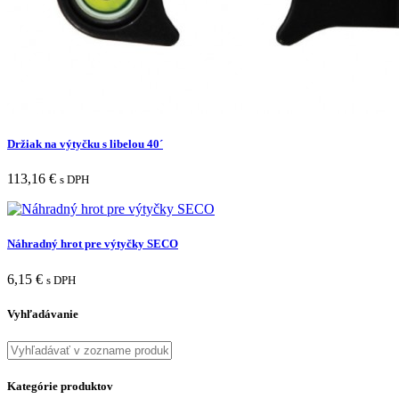
Držiak na výtyčku s libelou 40´
113,16
€
s DPH
Náhradný hrot pre výtyčky SECO
6,15
€
s DPH
Vyhľadávanie
Kategórie produktov