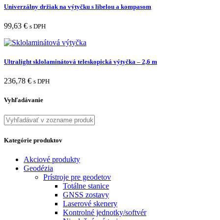
Univerzálny držiak na výtyčku s libelou a kompasom
99,63
€
s DPH
Ultralight sklolaminátová teleskopická výtyčka – 2,6 m
236,78
€
s DPH
Vyhľadávanie
Kategórie produktov
Akciové produkty
Geodézia
Prístroje pre geodetov
Totálne stanice
GNSS zostavy
Laserové skenery
Kontrolné jednotky/softvér