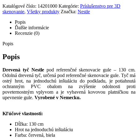
Katalógové číslo:
14201000
Kategórie:
Príslušenstvo pre 3D
skenovanie
,
Všetky produkty
Značka:
Nestle
Popis
Ďalšie informácie
Recenzie (0)
Popis
Popis
Drevená tyč Nestle
pod referenčné skenovacie gule – 130 cm.
Odolná drevená tyč, určená pod referenčné skenovacie gule. Tyč má
ostrý hrot, na jednoduchú inštaláciu do podkladu, je potiahnutá
ochranným PVC obalom na zvýšenie odolnosti proti
poveternostným vplyvom a je vybavená kovovou platničkou na
upevnenie gule.
Vyrobené v Nemecku.
Kľúčové vlastnosti:
Dĺžka: 130 cm
Hrot na jednoduchú inštaláciu
Farba: červená, biela