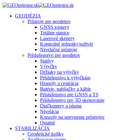
GEODÉZIA
Prístroje pre geodetov
GNSS zostavy
Totálne stanice
Laserové skenery
Kontrolné jednotky/softvér
Nivelačné prístroje
Príslušenstvo pre geodetov
Statívy
Výtyčky
Držiaky na výtyčky
Príslušenstvo k výtyčkám
Hranoly a centrácia
Batérie, nabíjačky a káble
Príslušenstvo pre GNSS a TS
Príslušenstvo pre 3D skenovanie
Diaľkomery a pásma
Nivelácia
Konzoly na upevnenie prístrojov
Ostatné
STABILIZÁCIA
Geodetické kolíky
Značkovacie spreje