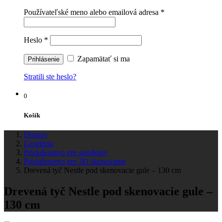
Používateľské meno alebo emailová adresa
*
Heslo
*
Zapamätať si ma
Stratili ste heslo?
0
Košík
Domov
Geodézia
Príslušenstvo pre geodetov
Príslušenstvo pre 3D skenovanie
Drevená tyč Nestle pod skenovacie gule – 130 cm
Drevená tyč Nestle pod skenovacie gule –
130 cm