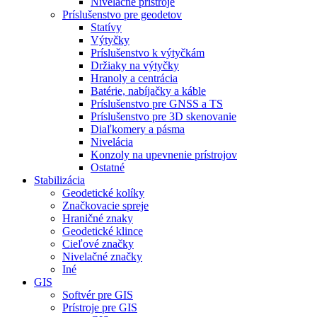
Nivelačné prístroje
Príslušenstvo pre geodetov
Statívy
Výtyčky
Príslušenstvo k výtyčkám
Držiaky na výtyčky
Hranoly a centrácia
Batérie, nabíjačky a káble
Príslušenstvo pre GNSS a TS
Príslušenstvo pre 3D skenovanie
Diaľkomery a pásma
Nivelácia
Konzoly na upevnenie prístrojov
Ostatné
Stabilizácia
Geodetické kolíky
Značkovacie spreje
Hraničné znaky
Geodetické klince
Cieľové značky
Nivelačné značky
Iné
GIS
Softvér pre GIS
Prístroje pre GIS