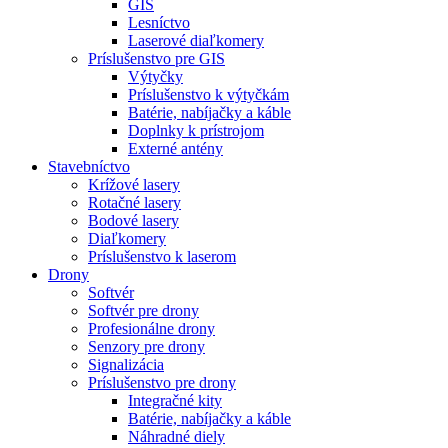
GIS
Lesníctvo
Laserové diaľkomery
Príslušenstvo pre GIS
Výtyčky
Príslušenstvo k výtyčkám
Batérie, nabíjačky a káble
Doplnky k prístrojom
Externé antény
Stavebníctvo
Krížové lasery
Rotačné lasery
Bodové lasery
Diaľkomery
Príslušenstvo k laserom
Drony
Softvér
Softvér pre drony
Profesionálne drony
Senzory pre drony
Signalizácia
Príslušenstvo pre drony
Integračné kity
Batérie, nabíjačky a káble
Náhradné diely