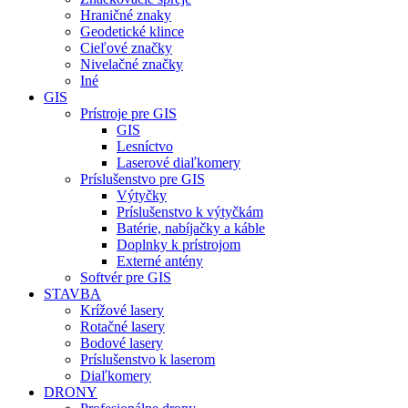
Hraničné znaky
Geodetické klince
Cieľové značky
Nivelačné značky
Iné
GIS
Prístroje pre GIS
GIS
Lesníctvo
Laserové diaľkomery
Príslušenstvo pre GIS
Výtyčky
Príslušenstvo k výtyčkám
Batérie, nabíjačky a káble
Doplnky k prístrojom
Externé antény
Softvér pre GIS
STAVBA
Krížové lasery
Rotačné lasery
Bodové lasery
Príslušenstvo k laserom
Diaľkomery
DRONY