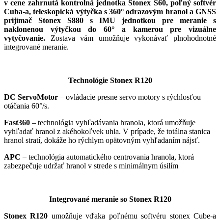
v cene zahrnutá kontrolná jednotka Stonex S60, poľný softvér
Cuba-a, teleskopická výtyčka s 360° odrazovým hranol a GNSS
prijímač Stonex S880 s IMU jednotkou pre meranie s
naklonenou výtyčkou do 60° a kamerou pre vizuálne
vytyčovanie.
Zostava vám umožňuje vykonávať plnohodnotné
integrované meranie.
Technológie Stonex R120
DC ServoMotor
– ovládacie presne servo motory s rýchlosťou
otáčania 60°/s.
Fast360
– technológia vyhľadávania hranola, ktorá umožňuje
vyhľadať hranol z akéhokoľvek uhla. V prípade, že totálna stanica
hranol stratí, dokáže ho rýchlym opätovným vyhľadaním nájsť.
APC
– technológia automatického centrovania hranola, ktorá
zabezpečuje udržať hranol v strede s minimálnym úsilím
Integrované meranie so Stonex R120
Stonex R120
umožňuje vďaka poľnému softvéru stonex Cube-a