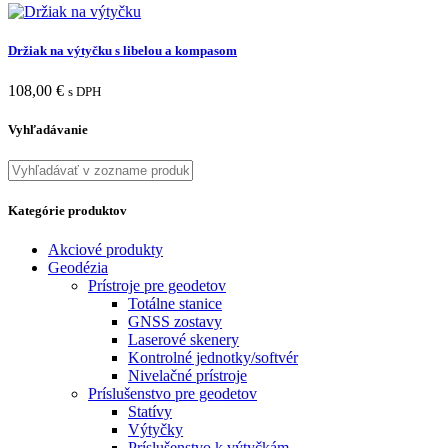
Držiak na výtyčku s libelou a kompasom
108,00
€
s DPH
Vyhľadávanie
Kategórie produktov
Akciové produkty
Geodézia
Prístroje pre geodetov
Totálne stanice
GNSS zostavy
Laserové skenery
Kontrolné jednotky/softvér
Nivelačné prístroje
Príslušenstvo pre geodetov
Statívy
Výtyčky
Príslušenstvo k výtyčkám