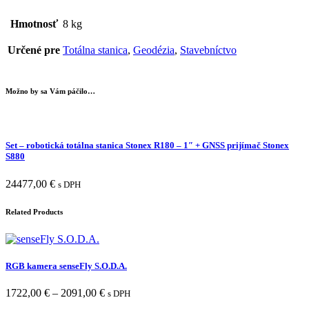
Hmotnosť
8 kg
Určené pre
Totálna stanica
,
Geodézia
,
Stavebníctvo
Možno by sa Vám páčilo…
Set – robotická totálna stanica Stonex R180 – 1″ + GNSS prijímač Stonex
S880
24477,00
€
s DPH
Related Products
RGB kamera senseFly S.O.D.A.
1722,00
€
–
2091,00
€
s DPH