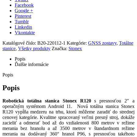
Facebook
Google +
Pinterest
Tumblr
Linkedin
Vkontakte
Katalógové číslo:
B20-220112-1
Kategórie:
GNSS zostavy
,
Totálne
stanice
,
Všetky produkty
Značka:
Stonex
Popis
Ďalšie informácie
Popis
Popis
Robotická totálna stanica Stonex R120
s presnosťou 2″ a
operačným systémom Android 11. Nová totálna stanica Stonex
R120 vypĺňa medzeru na trhu, ktorú môžeme zaradiť do strednej
cenovej kategórie. Kvalitne spracovaný veľmi presný stroj, dokáže
zacieliť a odmerať bod až do vzdialenosti 800 metrov v režime
merania bez hranolu a až 3500 metrov v štandardnom režime
merania na dodávaný 360° hranol P96, s presnosťou takéhoto