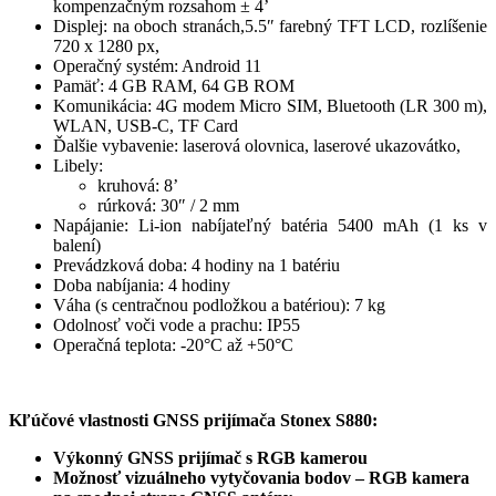
kompenzačným rozsahom ± 4’
Displej: na oboch stranách,5.5″ farebný TFT LCD, rozlíšenie
720 x 1280 px,
Operačný systém: Android 11
Pamäť: 4 GB RAM, 64 GB ROM
Komunikácia: 4G modem Micro SIM, Bluetooth (LR 300 m),
WLAN, USB-C, TF Card
Ďalšie vybavenie: laserová olovnica, laserové ukazovátko,
Libely:
kruhová: 8’
rúrková: 30″ / 2 mm
Napájanie: Li-ion nabíjateľný batéria 5400 mAh (1 ks v
balení)
Prevádzková doba: 4 hodiny na 1 batériu
Doba nabíjania: 4 hodiny
Váha (s centračnou podložkou a batériou): 7 kg
Odolnosť voči vode a prachu: IP55
Operačná teplota: -20°C až +50°C
Kľúčové vlastnosti GNSS prijímača Stonex S880:
Výkonný GNSS prijímač s RGB kamerou
Možnosť vizuálneho vytyčovania bodov – RGB kamera