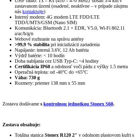
UHF rádio: Tx – Rx (410 – 470 MHz) dosah 3-4 km v
zastavanom území (osadené, neaktívne – v prípade záujmu
nás
kontaktujte
)
Interný modem: 4G modem LTE FDD/LTE
TDD/UMTS/GSM (Nano SIM)
Komunikácia: Bluetooth 2.1 + EDR, V5.0, Wi-Fi 802.11
a/ac/b/g/n
Webové rozhranie na správu antény
>99,9 % stabilita
pri inicializácii zariadenia
Napájanie: interná 3.6V, 12 Ah batéria
Výdrž batérie: < 10 hodín
Doba nabíjania cez USB Typ-C: <4 hodiny
Certifikácia IP68
a odolnosť voči pádu z výšky 1.5 metra
Operačná teplota: od -40°C do +65°C
Váha: 730 g
Rozmery: priemer 138 mm x 55 mm
Zostavu dodávame
s
kontrolnou jednotkou Stonex S60
.
Zostava obsahuje:
Totálna stanica
Stonex R120 2″
v odolnom plastovom kufri s