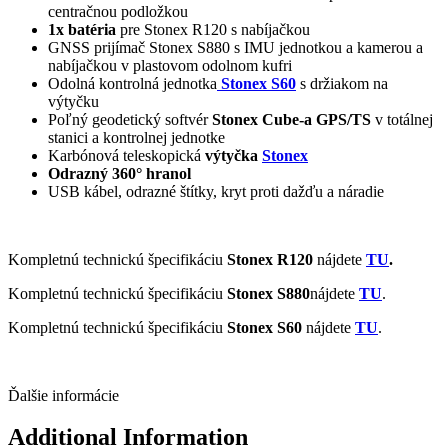
centračnou podložkou
1x batéria
pre Stonex R120 s nabíjačkou
GNSS prijímač Stonex S880 s IMU jednotkou a kamerou a
nabíjačkou v plastovom odolnom kufri
Odolná kontrolná jednotka
Stonex S60
s držiakom na
výtyčku
Poľný geodetický softvér
Stonex Cube-a GPS/TS
v totálnej
stanici a kontrolnej jednotke
Karbónová teleskopická
výtyčka
Stonex
Odrazný 360° hranol
USB kábel, odrazné štítky, kryt proti dažďu a náradie
Kompletnú technickú špecifikáciu
Stonex R120
nájdete
TU
.
Kompletnú technickú špecifikáciu
Stonex S880
nájdete
TU
.
Kompletnú technickú špecifikáciu
Stonex S60
nájdete
TU
.
Ďalšie informácie
Additional Information