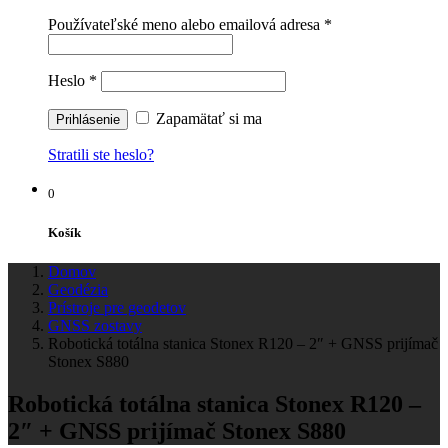
Používateľské meno alebo emailová adresa
*
Heslo
*
Zapamätať si ma
Stratili ste heslo?
0
Košík
Domov
Geodézia
Prístroje pre geodetov
GNSS zostavy
Robotická totálna stanica Stonex R120 – 2″ + GNSS prijímač
Stonex S880
Robotická totálna stanica Stonex R120 –
2″ + GNSS prijímač Stonex S880