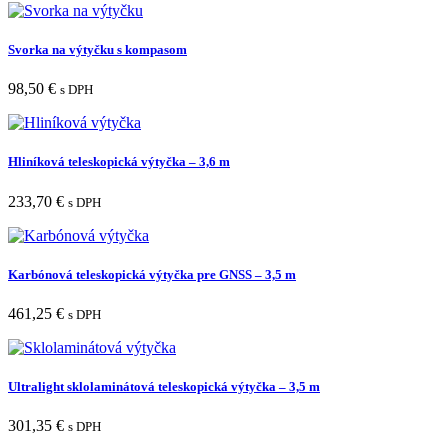
Svorka na výtyčku s kompasom
98,50
€
s DPH
Hliníková teleskopická výtyčka – 3,6 m
233,70
€
s DPH
Karbónová teleskopická výtyčka pre GNSS – 3,5 m
461,25
€
s DPH
Ultralight sklolaminátová teleskopická výtyčka – 3,5 m
301,35
€
s DPH