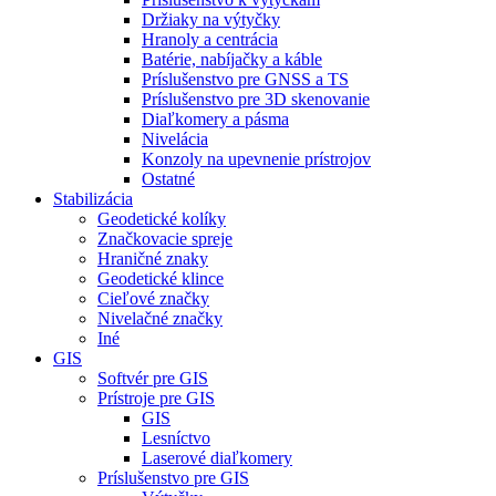
Držiaky na výtyčky
Hranoly a centrácia
Batérie, nabíjačky a káble
Príslušenstvo pre GNSS a TS
Príslušenstvo pre 3D skenovanie
Diaľkomery a pásma
Nivelácia
Konzoly na upevnenie prístrojov
Ostatné
Stabilizácia
Geodetické kolíky
Značkovacie spreje
Hraničné znaky
Geodetické klince
Cieľové značky
Nivelačné značky
Iné
GIS
Softvér pre GIS
Prístroje pre GIS
GIS
Lesníctvo
Laserové diaľkomery
Príslušenstvo pre GIS