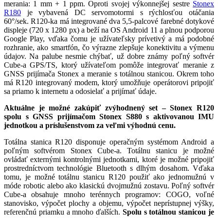
merania: 1 mm + 1 ppm. Oproti svojej výkonnejšej sestre
Stonex
R180
je vybavená DC servomotormi s rýchlosťou otáčania
60°/sek. R120-ka má integrované dva 5,5-palcové farebné dotykové
displeje (720 x 1280 px) a beží na OS Android 11 a plnou podporou
Google Play, vďaka čomu je užívateľsky prívetivý a má podobné
rozhranie, ako smartfón, čo výrazne zlepšuje konektivitu a výmenu
údajov. Na palube nesmie chýbať, už dobre známy poľný softvér
Cube-a GPS/TS, ktorý užívateľom pomôže integrovať meranie z
GNSS prijímača Stonex a meranie s totálnou stanicou. Okrem toho
má R120 integrovaný modem, ktorý umožňuje operátorovi pripojiť
sa priamo k internetu a odosielať a prijímať údaje.
Aktuálne je možné zakúpiť zvýhodnený set – Stonex R120
spolu s GNSS prijímačom Stonex S880 s aktivovanou IMU
jednotkou a príslušenstvom za veľmi výhodnú cenu.
Totálna stanica R120 disponuje operačným systémom Android a
poľným softvérom Stonex Cube-a. Totálnu stanicu je možné
ovládať externými kontrolnými jednotkami, ktoré je možné pripojiť
prostredníctvom technológie Bluetooth s dlhým dosahom. Vďaka
tomu, je možné totálnu stanicu R120 použiť ako jednomužnú v
móde robotic alebo ako klasickú dvojmužnú zostavu. Poľný softvér
Cube-a obsahuje mnoho terénnych programov: COGO, voľné
stanovisko, výpočet plochy a objemu, výpočet neprístupnej výšky,
referenčnú priamku a mnoho ďalších.
Spolu s totálnou stanicou je