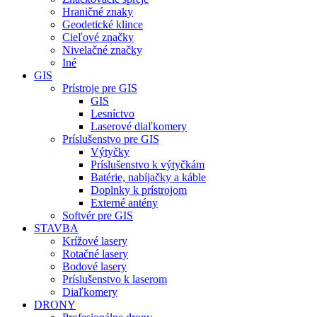
Hraničné znaky
Geodetické klince
Cieľové značky
Nivelačné značky
Iné
GIS
Prístroje pre GIS
GIS
Lesníctvo
Laserové diaľkomery
Príslušenstvo pre GIS
Výtyčky
Príslušenstvo k výtyčkám
Batérie, nabíjačky a káble
Doplnky k prístrojom
Externé antény
Softvér pre GIS
STAVBA
Krížové lasery
Rotačné lasery
Bodové lasery
Príslušenstvo k laserom
Diaľkomery
DRONY