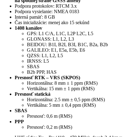
na spodnej strane GNSS antény
Podpora protokolov: RTCM 3.x
Podpora vysielanie: NMEA 0183
Interná pamäť: 8 GB
Čas inicializácie: menej ako 15 sekúnd
1408 kanálov
GPS: L1 C/A, L1C, L2P L2C, L5
GLONASS: L1, L2, L3
BEIDOU: B1I, B2I, B3I, B1C, B2a, B2b
GALILEO: E1, E5a, E5b, E6
QZSS: L1, L2, L5
IRNSS: L5
SBAS
B2b PPP, HAS
Presnosť RTK – VRS (SKPOS)
Horizontálna: 8 mm ± 1 ppm (RMS)
Vertikálna: 15 mm ± 1 ppm (RMS)
Presnosť statická
Horizontálna: 2.5 mm ± 0,5 ppm (RMS)
Vertikálna: 5 mm ± 0,4 ppm (RMS)
SBAS
Presnosť: 0,6 m (RMS)
PPP
Presnosť: 0,2 m (RMS)