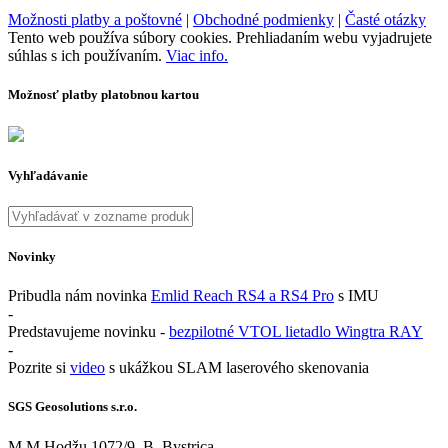
Možnosti platby a poštovné
|
Obchodné podmienky
|
Časté otázky
Tento web používa súbory cookies. Prehliadaním webu vyjadrujete
súhlas s ich používaním.
Viac info.
Možnosť platby platobnou kartou
Vyhľadávanie
Novinky
Pribudla nám novinka
Emlid Reach RS4 a RS4 Pro
s IMU
-
Predstavujeme novinku -
bezpilotné VTOL lietadlo Wingtra RAY
-
Pozrite si
video
s ukážkou SLAM laserového skenovania
SGS Geosolutions s.r.o.
M.M.Hodžu 1072/9, B. Bystrica