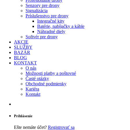
Profesionálne drony
Senzory pre drony
Signalizácia
Príslušenstvo pre drony
Integračné kity
Batérie, nabíjačky a káble
Náhradné diely
Softvér pre drony
AKCIE
SLUŽBY
BAZÁR
BLOG
KONTAKT
O nás
Možnosti platby a poštovné
Časté otázky
Obchodné podmienky
Kariéra
Kontakt
Prihlásenie
Ešte nemáte účet?
Registrovať sa