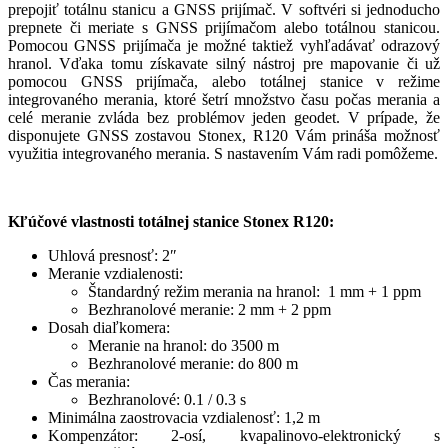
prepojiť totálnu stanicu a GNSS prijímač. V softvéri si jednoducho
prepnete či meriate s GNSS prijímačom alebo totálnou stanicou.
Pomocou GNSS prijímača je možné taktiež vyhľadávať odrazový
hranol. Vďaka tomu získavate silný nástroj pre mapovanie či už
pomocou GNSS prijímača, alebo totálnej stanice v režime
integrovaného merania, ktoré šetrí množstvo času počas merania a
celé meranie zvláda bez problémov jeden geodet. V prípade, že
disponujete GNSS zostavou Stonex, R120 Vám prináša možnosť
využitia integrovaného merania. S nastavením Vám radi pomôžeme.
Kľúčové vlastnosti totálnej stanice Stonex R120:
Uhlová presnosť: 2″
Meranie vzdialenosti:
Štandardný režim merania na hranol: 1 mm + 1 ppm
Bezhranolové meranie: 2 mm + 2 ppm
Dosah diaľkomera:
Meranie na hranol: do 3500 m
Bezhranolové meranie: do 800 m
Čas merania:
Bezhranolové: 0.1 / 0.3 s
Minimálna zaostrovacia vzdialenosť: 1,2 m
Kompenzátor: 2-osí, kvapalinovo-elektronický s