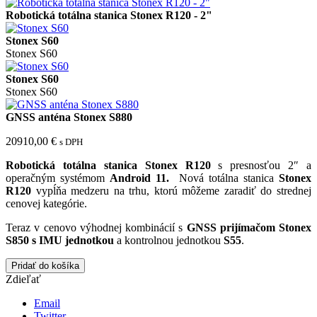
Robotická totálna stanica Stonex R120 - 2"
Stonex S60
Stonex S60
Stonex S60
Stonex S60
GNSS anténa Stonex S880
20910,00
€
s DPH
Robotická totálna stanica Stonex R120
s presnosťou 2″ a
operačným systémom
Android 11.
Nová totálna stanica
Stonex
R120
vypĺňa medzeru na trhu, ktorú môžeme zaradiť do strednej
cenovej kategórie.
Teraz v cenovo výhodnej kombinácií s
GNSS prijímačom Stonex
S850 s IMU jednotkou
a kontrolnou jednotkou
S55
.
Pridať do košíka
Zdieľať
Email
Twitter