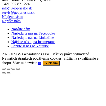
+421 907 821 224
info@geopriestor.sk
servis@geopriestor.sk
Nájdete nás tu
Napíšte nám
Napíšte nám
Nasledujte nás na Facebooku
Nasledujte nás na LinkedIne
Nájdete nás aj na Instragrame
Pozrite si nás na Youtube
2023 © SGS Geosolutions s.r.o. | Všetky práva vyhradené
Na našich stránkach používame cookies. Slúžia na skvalitnenie e-
shopu. Viac sa dozviete
tu
.
Súhlasím