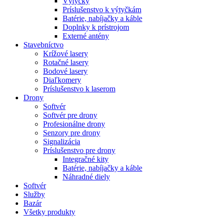
Výtyčky
Príslušenstvo k výtyčkám
Batérie, nabíjačky a káble
Doplnky k prístrojom
Externé antény
Stavebníctvo
Krížové lasery
Rotačné lasery
Bodové lasery
Diaľkomery
Príslušenstvo k laserom
Drony
Softvér
Softvér pre drony
Profesionálne drony
Senzory pre drony
Signalizácia
Príslušenstvo pre drony
Integračné kity
Batérie, nabíjačky a káble
Náhradné diely
Softvér
Služby
Bazár
Všetky produkty