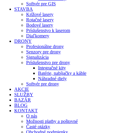
Softvér pre GIS
STAVBA
Krížové lasery
Rotačné lasery
Bodové lasery
Príslušenstvo k laserom
Diaľkomery
DRONY
Profesionálne drony
Senzory pre drony
Signalizácia
Príslušenstvo pre drony
Integračné kity
Batérie, nabíjačky a káble
Náhradné diely
Softvér pre drony
AKCIE
SLUŽBY
BAZÁR
BLOG
KONTAKT
O nás
Možnosti platby a poštovné
Časté otázky
Obchodné podmienky