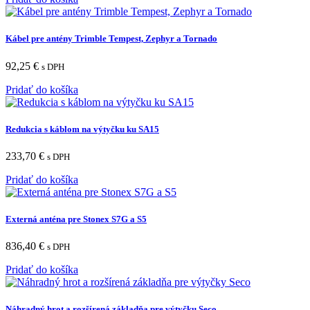
Kábel pre antény Trimble Tempest, Zephyr a Tornado
92,25
€
s DPH
Pridať do košíka
Redukcia s káblom na výtyčku ku SA15
233,70
€
s DPH
Pridať do košíka
Externá anténa pre Stonex S7G a S5
836,40
€
s DPH
Pridať do košíka
Náhradný hrot a rozšírená základňa pre výtyčku Seco