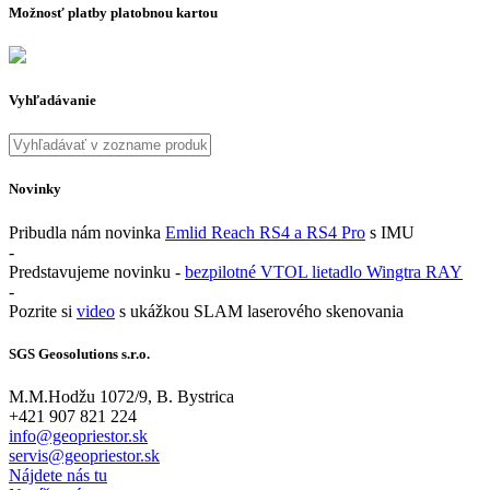
Možnosť platby platobnou kartou
Vyhľadávanie
Novinky
Pribudla nám novinka
Emlid Reach RS4 a RS4 Pro
s IMU
-
Predstavujeme novinku -
bezpilotné VTOL lietadlo Wingtra RAY
-
Pozrite si
video
s ukážkou SLAM laserového skenovania
SGS Geosolutions s.r.o.
M.M.Hodžu 1072/9, B. Bystrica
+421 907 821 224
info@geopriestor.sk
servis@geopriestor.sk
Nájdete nás tu