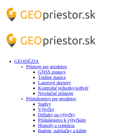
GEODÉZIA
Prístroje pre geodetov
GNSS zostavy
Totálne stanice
Laserové skenery
Kontrolné jednotky/softvér
Nivelačné prístroje
Príslušenstvo pre geodetov
Statívy
Výtyčky
Držiaky na výtyčky
Príslušenstvo k výtyčkám
Hranoly a centrácia
Batérie, nabíjačky a káble