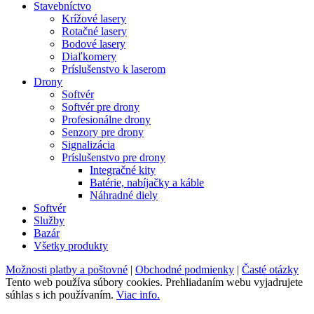
Stavebníctvo
Krížové lasery
Rotačné lasery
Bodové lasery
Diaľkomery
Príslušenstvo k laserom
Drony
Softvér
Softvér pre drony
Profesionálne drony
Senzory pre drony
Signalizácia
Príslušenstvo pre drony
Integračné kity
Batérie, nabíjačky a káble
Náhradné diely
Softvér
Služby
Bazár
Všetky produkty
Možnosti platby a poštovné
|
Obchodné podmienky
|
Časté otázky
Tento web používa súbory cookies. Prehliadaním webu vyjadrujete
súhlas s ich používaním.
Viac info.