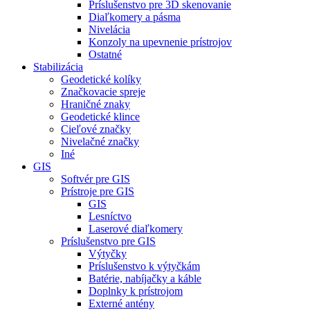
Príslušenstvo pre 3D skenovanie
Diaľkomery a pásma
Nivelácia
Konzoly na upevnenie prístrojov
Ostatné
Stabilizácia
Geodetické kolíky
Značkovacie spreje
Hraničné znaky
Geodetické klince
Cieľové značky
Nivelačné značky
Iné
GIS
Softvér pre GIS
Prístroje pre GIS
GIS
Lesníctvo
Laserové diaľkomery
Príslušenstvo pre GIS
Výtyčky
Príslušenstvo k výtyčkám
Batérie, nabíjačky a káble
Doplnky k prístrojom
Externé antény