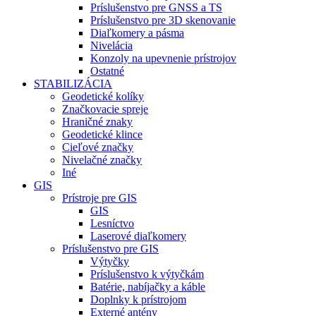
Príslušenstvo pre GNSS a TS
Príslušenstvo pre 3D skenovanie
Diaľkomery a pásma
Nivelácia
Konzoly na upevnenie prístrojov
Ostatné
STABILIZÁCIA
Geodetické kolíky
Značkovacie spreje
Hraničné znaky
Geodetické klince
Cieľové značky
Nivelačné značky
Iné
GIS
Prístroje pre GIS
GIS
Lesníctvo
Laserové diaľkomery
Príslušenstvo pre GIS
Výtyčky
Príslušenstvo k výtyčkám
Batérie, nabíjačky a káble
Doplnky k prístrojom
Externé antény