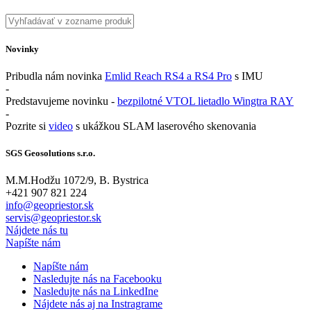
Novinky
Pribudla nám novinka
Emlid Reach RS4 a RS4 Pro
s IMU
-
Predstavujeme novinku -
bezpilotné VTOL lietadlo Wingtra RAY
-
Pozrite si
video
s ukážkou SLAM laserového skenovania
SGS Geosolutions s.r.o.
M.M.Hodžu 1072/9, B. Bystrica
+421 907 821 224
info@geopriestor.sk
servis@geopriestor.sk
Nájdete nás tu
Napíšte nám
Napíšte nám
Nasledujte nás na Facebooku
Nasledujte nás na LinkedIne
Nájdete nás aj na Instragrame