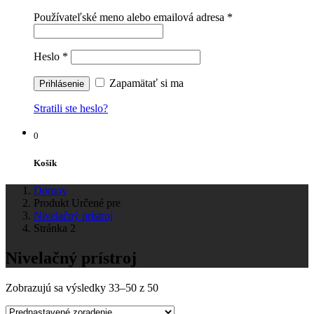
Používateľské meno alebo emailová adresa
*
Heslo
*
Zapamätať si ma
Stratili ste heslo?
0
Košík
Domov
Produkt Určené pre
Nivelačný prístroj
Stránka 2
Nivelačný prístroj
Zobrazujú sa výsledky 33–50 z 50