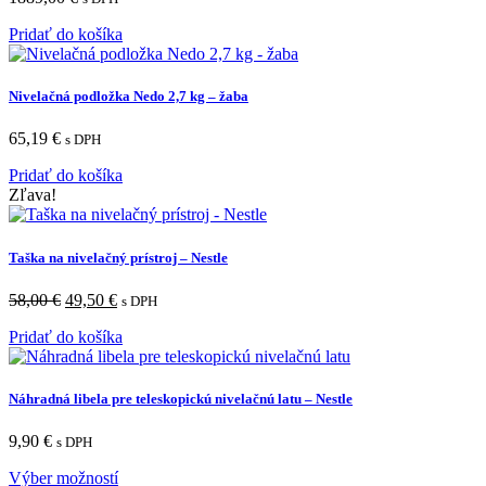
Pridať do košíka
Nivelačná podložka Nedo 2,7 kg – žaba
65,19
€
s DPH
Pridať do košíka
Zľava!
Taška na nivelačný prístroj – Nestle
58,00
€
49,50
€
s DPH
Pridať do košíka
Náhradná libela pre teleskopickú nivelačnú latu – Nestle
9,90
€
s DPH
Výber možností