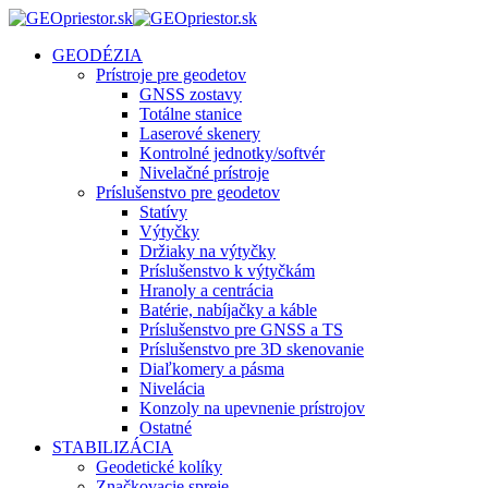
GEODÉZIA
Prístroje pre geodetov
GNSS zostavy
Totálne stanice
Laserové skenery
Kontrolné jednotky/softvér
Nivelačné prístroje
Príslušenstvo pre geodetov
Statívy
Výtyčky
Držiaky na výtyčky
Príslušenstvo k výtyčkám
Hranoly a centrácia
Batérie, nabíjačky a káble
Príslušenstvo pre GNSS a TS
Príslušenstvo pre 3D skenovanie
Diaľkomery a pásma
Nivelácia
Konzoly na upevnenie prístrojov
Ostatné
STABILIZÁCIA
Geodetické kolíky
Značkovacie spreje