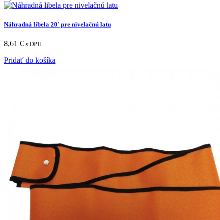
Náhradná libela 20′ pre nivelačnú latu
8,61
€
s DPH
Pridať do košíka