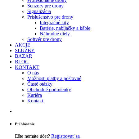
Profesionálne drony
Senzory pre drony
Signalizácia
Príslušenstvo pre drony
Integračné kity
Batérie, nabíjačky a káble
Náhradné diely
Softvér pre drony
AKCIE
SLUŽBY
BAZÁR
BLOG
KONTAKT
O nás
Možnosti platby a poštovné
Časté otázky
Obchodné podmienky
Kariéra
Kontakt
Prihlásenie
Ešte nemáte účet?
Registrovať sa