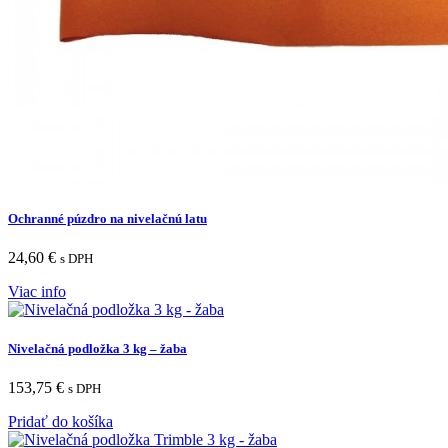
Ochranné púzdro na nivelačnú latu
24,60
€
s DPH
Viac info
Nivelačná podložka 3 kg – žaba
153,75
€
s DPH
Pridať do košíka