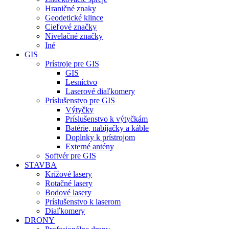
Hraničné znaky
Geodetické klince
Cieľové značky
Nivelačné značky
Iné
GIS
Prístroje pre GIS
GIS
Lesníctvo
Laserové diaľkomery
Príslušenstvo pre GIS
Výtyčky
Príslušenstvo k výtyčkám
Batérie, nabíjačky a káble
Doplnky k prístrojom
Externé antény
Softvér pre GIS
STAVBA
Krížové lasery
Rotačné lasery
Bodové lasery
Príslušenstvo k laserom
Diaľkomery
DRONY