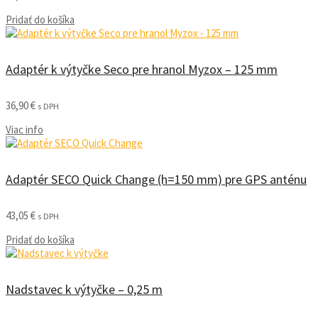
Pridať do košíka
Adaptér k výtyčke Seco pre hranol Myzox – 125 mm
36,90
€
s DPH
Viac info
Adaptér SECO Quick Change (h=150 mm) pre GPS anténu
43,05
€
s DPH
Pridať do košíka
Nadstavec k výtyčke – 0,25 m