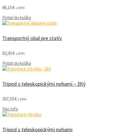
86,10
€
s DPH
Pridať do košíka
Transportný obal pre statív
82,00
€
s DPH
Pridať do košíka
Tripod s teleskopickými nohami – žltý
307,50
€
s DPH
Viac info
Tripod s teleskopickými nohami