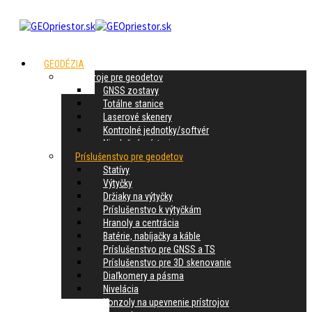
GEODÉZIA
Prístroje pre geodetov
GNSS zostavy
Totálne stanice
Laserové skenery
Kontrolné jednotky/softvér
Nivelačné prístroje
Príslušenstvo pre geodetov
Statívy
Výtyčky
Držiaky na výtyčky
Príslušenstvo k výtyčkám
Hranoly a centrácia
Batérie, nabíjačky a káble
Príslušenstvo pre GNSS a TS
Príslušenstvo pre 3D skenovanie
Diaľkomery a pásma
Nivelácia
Konzoly na upevnenie prístrojov