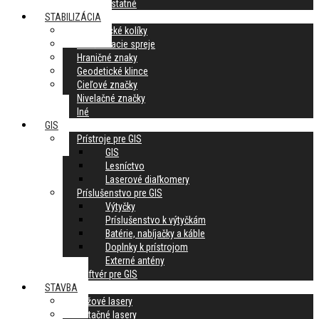
Ostatné
STABILIZÁCIA
Geodetické kolíky
Značkovacie spreje
Hraničné znaky
Geodetické klince
Cieľové značky
Nivelačné značky
Iné
GIS
Prístroje pre GIS
GIS
Lesníctvo
Laserové diaľkomery
Príslušenstvo pre GIS
Výtyčky
Príslušenstvo k výtyčkám
Batérie, nabíjačky a káble
Doplnky k prístrojom
Externé antény
Softvér pre GIS
STAVBA
Krížové lasery
Rotačné lasery