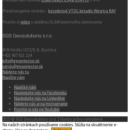
-
Predstavujeme novinku -
bezpilotné VTOL lietadlo Wingtra RAY
-
Pozrite si
video
s ukážkou SLAM laserového skenovania
SGS Geosolutions s.r.o.
M.M.Hodžu 1072/9, B. Bystrica
+421 907 821 224
info@geopriestor.sk
servis@geopriestor.sk
Nájdete nás tu
Napíšte nám
Napíšte nám
Nasledujte nás na Facebooku
Nasledujte nás na LinkedIne
Nájdete nás aj na Instragrame
Pozrite si nás na Youtube
2023 © SGS Geosolutions s.r.o. | Všetky práva vyhradené
Na našich stránkach používame cookies. Slúžia na skvalitnenie e-