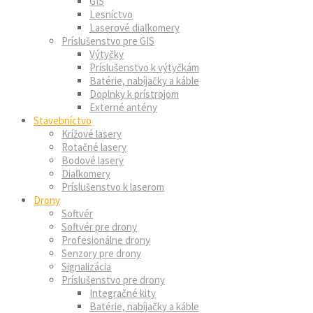
GIS
Lesníctvo
Laserové diaľkomery
Príslušenstvo pre GIS
Výtyčky
Príslušenstvo k výtyčkám
Batérie, nabíjačky a káble
Doplnky k prístrojom
Externé antény
Stavebníctvo
Krížové lasery
Rotačné lasery
Bodové lasery
Diaľkomery
Príslušenstvo k laserom
Drony
Softvér
Softvér pre drony
Profesionálne drony
Senzory pre drony
Signalizácia
Príslušenstvo pre drony
Integračné kity
Batérie, nabíjačky a káble