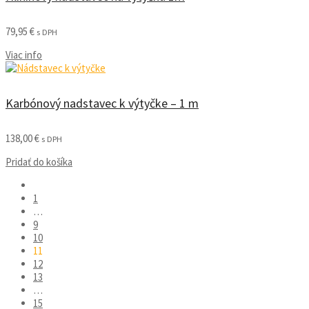
79,95
€
s DPH
Viac info
Karbónový nadstavec k výtyčke – 1 m
138,00
€
s DPH
Pridať do košíka
1
…
9
10
11
12
13
…
15