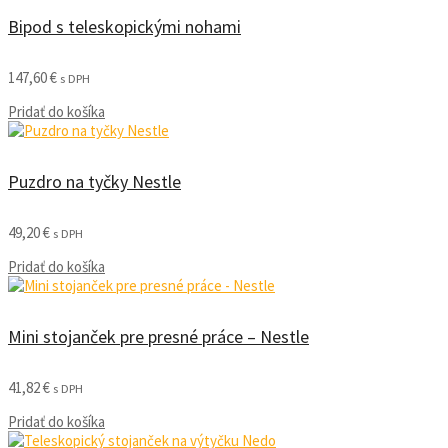
Bipod s teleskopickými nohami
147,60
€
s DPH
Pridať do košíka
Puzdro na tyčky Nestle
49,20
€
s DPH
Pridať do košíka
Mini stojanček pre presné práce – Nestle
41,82
€
s DPH
Pridať do košíka