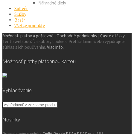
Náhradné diely
Softvér
Služby
Bazár
Všetky produkty
Možnosti platby a poštovné
|
Obchodné podmienky
|
Časté otázky
Tento web používa súbory cookies. Prehliadaním webu vyjadrujete
súhlas s ich používaním.
Viac info.
Možnosť platby platobnou kartou
Vyhľadávanie
Novinky
Pribudla nám novinka
Emlid Reach RS4 a RS4 Pro
s IMU