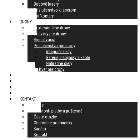
Bodové lasery
Príslušenstvo k laserom
Diaľkomery
DRONY
Profesionálne drony
Senzory pre drony
Signalizácia
Príslušenstvo pre drony
Integračné kity
Batérie, nabíjačky a káble
Náhradné diely
Softvér pre drony
AKCIE
SLUŽBY
BAZÁR
BLOG
KONTAKT
O nás
Možnosti platby a poštovné
Časté otázky
Obchodné podmienky
Kariéra
Kontakt