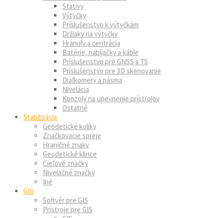
Statívy
Výtyčky
Príslušenstvo k výtyčkám
Držiaky na výtyčky
Hranoly a centrácia
Batérie, nabíjačky a káble
Príslušenstvo pre GNSS a TS
Príslušenstvo pre 3D skenovanie
Diaľkomery a pásma
Nivelácia
Konzoly na upevnenie prístrojov
Ostatné
Stabilizácia
Geodetické kolíky
Značkovacie spreje
Hraničné znaky
Geodetické klince
Cieľové značky
Nivelačné značky
Iné
GIS
Softvér pre GIS
Prístroje pre GIS