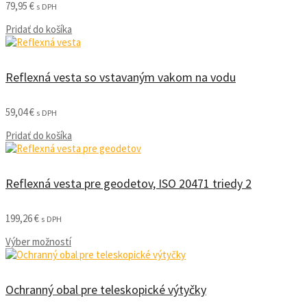
79,95
€
s DPH
Pridať do košíka
Reflexná vesta so vstavaným vakom na vodu
59,04
€
s DPH
Pridať do košíka
Reflexná vesta pre geodetov, ISO 20471 triedy 2
199,26
€
s DPH
Výber možností
Ochranný obal pre teleskopické výtyčky